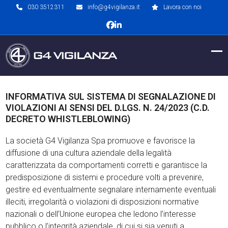
Skip
030 3512311
info@g4vigilanza.it
Lavora con noi
to
Facebook
LinkedIn
content
Op
Clo
mob
mob
me
me
INFORMATIVA SUL SISTEMA DI SEGNALAZIONE DI
VIOLAZIONI AI SENSI DEL D.LGS. N. 24/2023 (C.D.
DECRETO WHISTLEBLOWING)
La società G4 Vigilanza Spa promuove e favorisce la
diffusione di una cultura aziendale della legalità
caratterizzata da comportamenti corretti e garantisce la
predisposizione di sistemi e procedure volti a prevenire,
gestire ed eventualmente segnalare internamente eventuali
illeciti, irregolarità o violazioni di disposizioni normative
nazionali o dell’Unione europea che ledono l’interesse
pubblico o l’integrità aziendale, di cui si sia venuti a