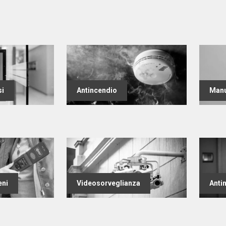
si
Antincendio
Manu
eni
Videosorveglianza
Anti