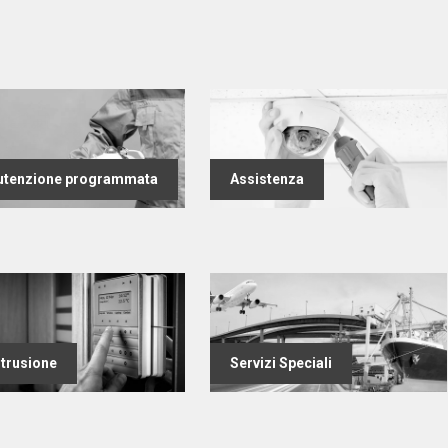
tenzione programmata
Assistenza
ntrusione
Servizi Speciali