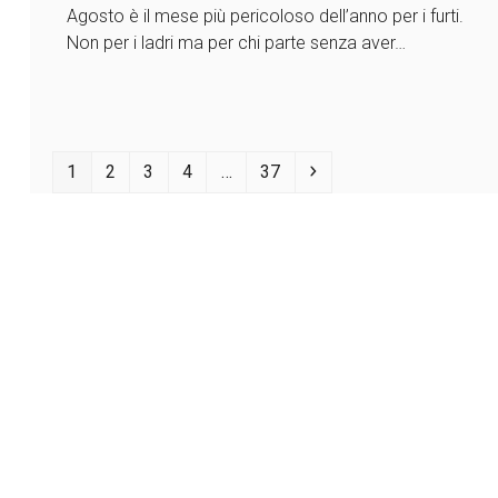
Agosto è il mese più pericoloso dell’anno per i furti.
Non per i ladri ma per chi parte senza aver…
Pagina
Pagina
Pagina
Pagina
Pagina
Successivo
1
2
3
4
…
37