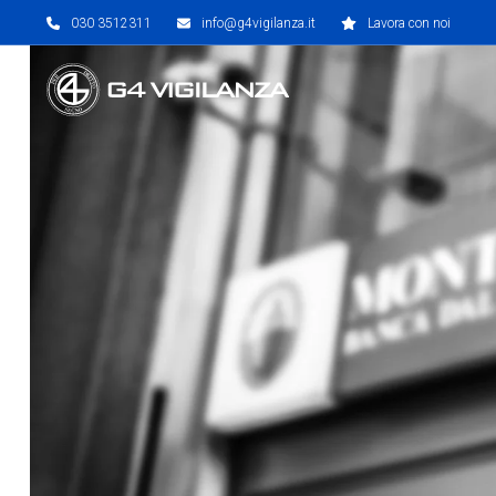
Skip
030 3512311
info@g4vigilanza.it
Lavora con noi
to
content