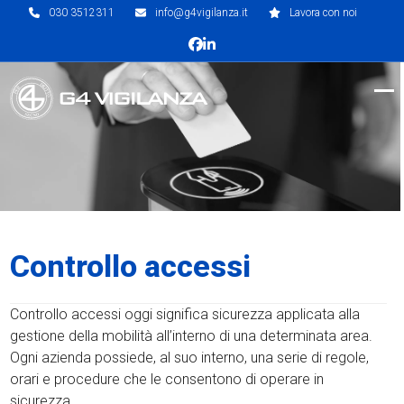
Skip
030 3512311
info@g4vigilanza.it
Lavora con noi
to
Facebook
LinkedIn
content
Op
Clo
mob
mob
me
me
Controllo accessi
Controllo accessi oggi significa sicurezza applicata alla
gestione della mobilità all’interno di una determinata area.
Ogni azienda possiede, al suo interno, una serie di regole,
orari e procedure che le consentono di operare in
sicurezza.