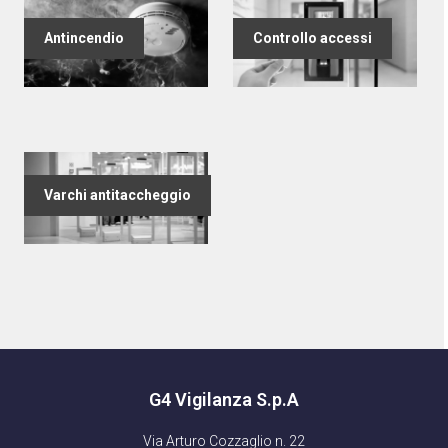
Antincendio
Controllo accessi
Varchi antitaccheggio
G4 Vigilanza S.p.A
Via Arturo Cozzaglio n. 22