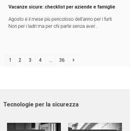
Vacanze sicure: checklist per aziende e famiglie
Agosto è il mese più pericoloso dell’anno per i furti.
Non per i ladri ma per chi parte senza aver…
Pagina
Pagina
Pagina
Pagina
Pagina
Successivo
1
2
3
4
…
36
Tecnologie per la sicurezza