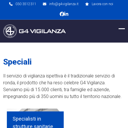
Skip
030 3512311
info@g4vigilanza.it
Lavora con noi
to
Facebook
LinkedIn
content
Op
Clo
mob
mob
me
me
Speciali
Il servizio di viglianza ispettiva è il tradizionale servizio di
ronda, il prodotto che ha reso celebre G4 Vigilanza.
Serviamo più di 15.000 clienti, tra famiglie ed aziende,
impegnando più di 350 uomini su tutto il territorio nazionale.
Specialisti in
strutture sanitarie