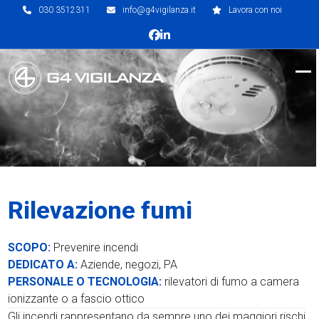
Skip
030 3512311
info@g4vigilanza.it
Lavora con noi
to
Facebook
LinkedIn
content
Op
Clo
mob
mob
me
me
Rilevazione fumi
SCOPO:
Prevenire incendi
DEDICATO A:
Aziende, negozi, PA
PERSONALE O TECNOLOGIA:
rilevatori di fumo a camera
ionizzante o a fascio ottico
Gli incendi rappresentano da sempre uno dei maggiori rischi