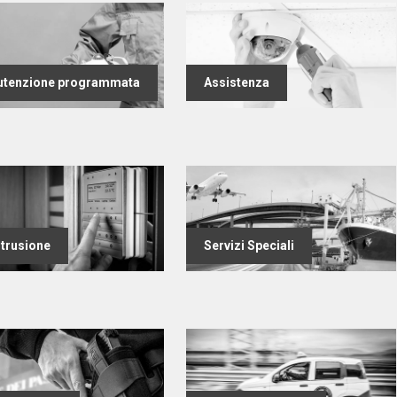
tenzione programmata
Assistenza
ntrusione
Servizi Speciali