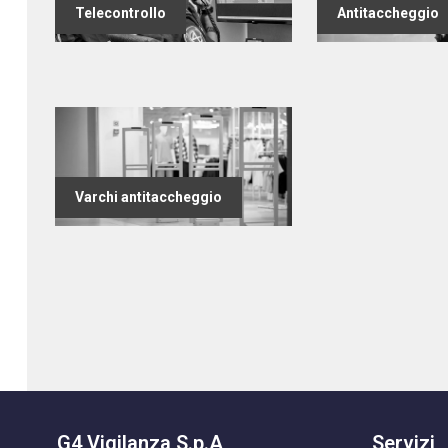
Telecontrollo
Antitaccheggio
Varchi antitaccheggio
G4 Vigilanza S.p.A
Servizi