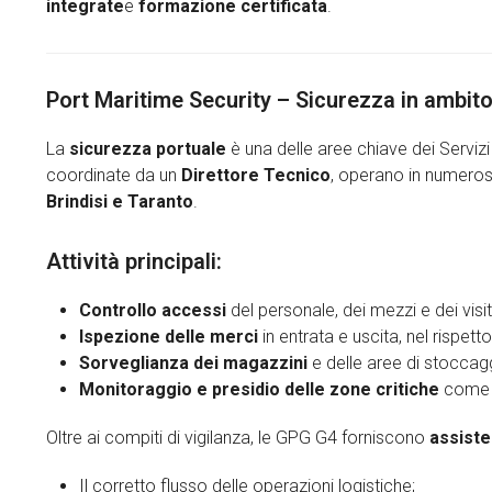
integrate
e
formazione certificata
.
Port Maritime Security – Sicurezza in ambito
La
sicurezza portuale
è una delle aree chiave dei Servizi
coordinate da un
Direttore Tecnico
, operano in numerosi
Brindisi e Taranto
.
Attività principali:
Controllo accessi
del personale, dei mezzi e dei visit
Ispezione delle merci
in entrata e uscita, nel rispett
Sorveglianza dei magazzini
e delle aree di stoccag
Monitoraggio e presidio delle zone critiche
come m
Oltre ai compiti di vigilanza, le GPG G4 forniscono
assiste
Il corretto flusso delle operazioni logistiche;