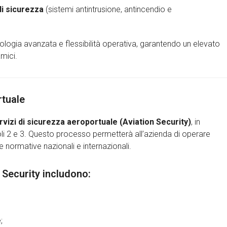
di sicurezza
(sistemi antintrusione, antincendio e
logia avanzata e flessibilità operativa, garantendo un elevato
amici.
rtuale
ervizi di sicurezza aeroportuale (Aviation Security)
, in
coli 2 e 3. Questo processo permetterà all’azienda di operare
 le normative nazionali e internazionali.
n Security includono:
;