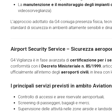
La
manutenzione e il monitoraggio degli impianti 
videosorveglianza).
L’approccio adottato da G4 coniuga presenza fisica, tecno
standard di sicurezza in ambienti altamente sensibili e din
Airport Security Service – Sicurezza aeropo
G4 Vigilanza è in fase avanzata di
certificazione per i s
conformità con il
Decreto Ministeriale n. 85/1999
, arti
ufficialmente all’interno degli
aeroporti civili
, in linea con
I principali servizi previsti in ambito Aviatio
Controllo di accessi e aree riservate aeroportuali;
Screening di passeggeri, bagagli e merci;
Supervisione delle attività nelle zone airside e landside