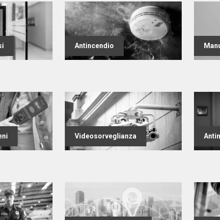
si
Antincendio
Manu
eni
Videosorveglianza
Anti