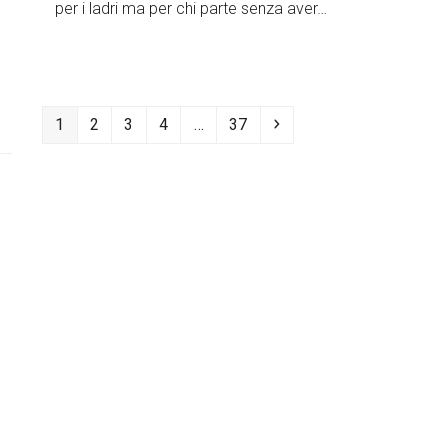
per i ladri ma per chi parte senza aver…
Pagina
Pagina
Pagina
Pagina
Pagina
Successivo
1
2
3
4
…
37