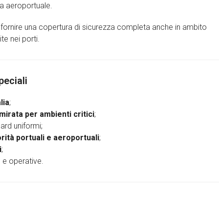
ia aeroportuale.
à fornire una copertura di sicurezza completa anche in ambito
te nei porti.
peciali
lia
;
irata per ambienti critici
;
dard uniformi;
orità portuali e aeroportuali
;
i
;
e e operative.