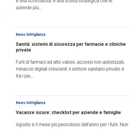
è una scorciatoia: è una scelta strategica che le
aziende più…
News G4Vigilanza
Sanità: sistemi di sicurezza per farmacie e cliniche
private
Furti di farmaci ad alto valore, accessi non autorizzati,
minacce digitali crescenti: il settore sanitario privato è
tra i più…
News G4Vigilanza
Vacanze sicure: checklist per aziende e famiglie
Agosto è il mese più pericoloso dell’anno per i furti. Non