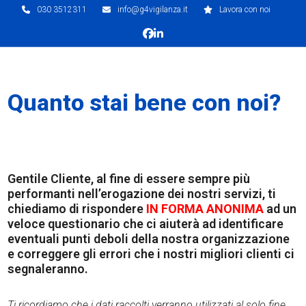
Skip
030 3512311
info@g4vigilanza.it
Lavora con noi
to
Facebook
LinkedIn
content
Op
Clo
Quanto stai bene con noi?
mob
mob
me
me
Gentile Cliente, al fine di essere sempre più
performanti nell’erogazione dei nostri servizi, ti
chiediamo di rispondere
IN FORMA ANONIMA
ad un
veloce questionario che ci aiuterà ad identificare
eventuali punti deboli della nostra organizzazione
e correggere gli errori che i nostri migliori clienti ci
segnaleranno.
Ti ricordiamo che i dati raccolti verranno utilizzati al solo fine