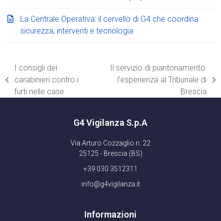
La Centrale Operativa: il cervello di G4 che coordina
sicurezza, interventi e tecnologia
I consigli dei
Il servizio di piantonamento:
carabinieri contro i
l’esperienza al Tribunale di
post
articolo
furti nelle case
Brescia
precedente:
successivo:
G4 Vigilanza S.p.A
Via Arturo Cozzaglio n. 22
25125 - Brescia (BS)
+39 030 3512311
info@g4vigilanza.it
Informazioni