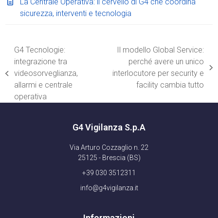
La Centrale Operativa: il cervello di G4 che coordina
sicurezza, interventi e tecnologia
G4 Tecnologie:
Il modello Global Service:
integrazione tra
perché avere un unico
articolo
videosorveglianza,
interlocutore per security e
post
successivo:
allarmi e centrale
facility cambia tutto
precedente:
operativa
G4 Vigilanza S.p.A
Via Arturo Cozzaglio n. 22
25125 - Brescia (BS)
+39 030 3512311
info@g4vigilanza.it
Informazioni