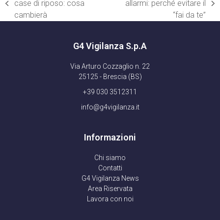
case di riposo: cosa
allarmi: perché evitare il
post
articolo
cambierà
“fai da te”
precedente:
successivo:
G4 Vigilanza S.p.A
Via Arturo Cozzaglio n. 22
25125 - Brescia (BS)
+39 030 3512311
info@g4vigilanza.it
Informazioni
Chi siamo
Contatti
G4 Vigilanza News
Area Riservata
Lavora con noi