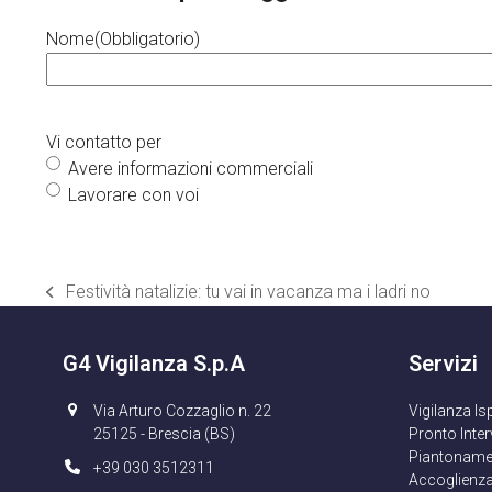
Nome
(Obbligatorio)
Vi contatto per
Avere informazioni commerciali
Lavorare con voi
Festività natalizie: tu vai in vacanza ma i ladri no
post
precedente:
G4 Vigilanza S.p.A
Servizi
Via Arturo Cozzaglio n. 22
Vigilanza Is
25125 - Brescia (BS)
Pronto Inte
Piantoname
+39 030 3512311
Accoglienza