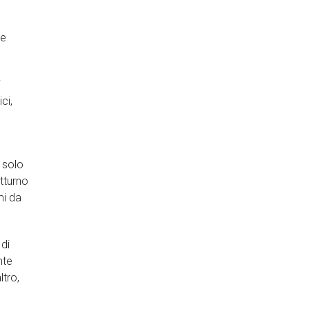
 e
i
ci,
 solo
tturno
mi da
 di
nte
ltro,