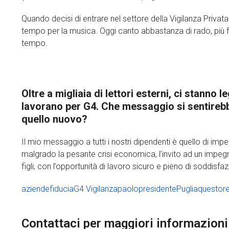
Quando decisi di entrare nel settore della Vigilanza Privat
tempo per la musica. Oggi canto abbastanza di rado, più fr
tempo.
Oltre a migliaia di lettori esterni, ci stanno
lavorano per G4. Che messaggio si sentirebbe 
quello nuovo?
Il mio messaggio a tutti i nostri dipendenti è quello di imp
malgrado la pesante crisi economica, l’invito ad un impeg
figli, con l’opportunità di lavoro sicuro e pieno di soddisfa
aziende
fiducia
G4 Vigilanza
paolo
presidente
Puglia
questor
Contattaci per maggiori informazioni