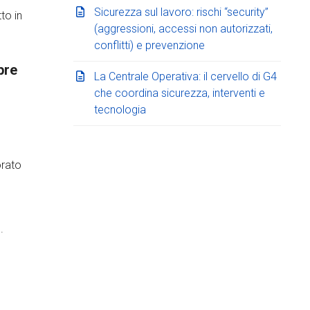
Sicurezza sul lavoro: rischi “security”
to in
(aggressioni, accessi non autorizzati,
conflitti) e prevenzione
pre
La Centrale Operativa: il cervello di G4
che coordina sicurezza, interventi e
tecnologia
orato
.
l