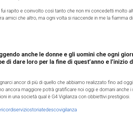
a fui rapito e coinvolto così tanto che non mi concedetti molto al
a amici che altro, ma ogni volta si riaccende in me la fiamma di
 leggendo anche le donne e gli uomini che ogni gio
di dare loro per la fine di quest’anno e l’inizio d
egnarci ancor di più di quello che abbiamo realizzato fino ad oggi
no ancora maggiore potrà gratificare noi oggi e domani anche i 
zioni in una società qual è G4 Vigilanza con obbiettivi prestigiosi.
e
ricordi
servizio
storia
tedesco
vigilanza