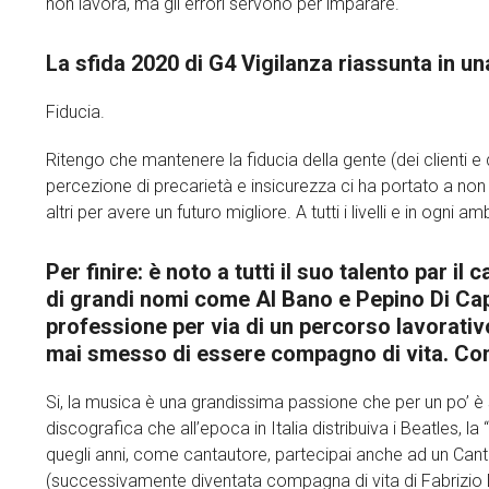
non lavora, ma gli errori servono per imparare.
La sfida 2020 di G4 Vigilanza riassunta in un
Fiducia.
Ritengo che mantenere la fiducia della gente (dei clienti e
percezione di precarietà e insicurezza ci ha portato a non 
altri per avere un futuro migliore. A tutti i livelli e in ogni am
Per finire: è noto a tutti il suo talento par i
di grandi nomi come Al Bano e Pepino Di Cap
professione per via di un percorso lavorativ
mai smesso di essere compagno di vita. Co
Si, la musica è una grandissima passione che per un po’ è 
discografica che all’epoca in Italia distribuiva i Beatles,
quegli anni, come cantautore, partecipai anche ad un Can
(successivamente diventata compagna di vita di Fabrizio 