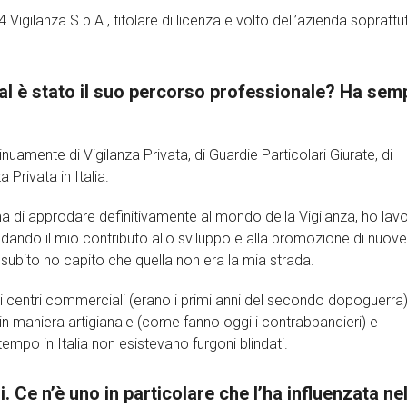
gilanza S.p.A., titolare di licenza e volto dell’azienda soprattut
al è stato il suo percorso professionale? Ha sem
amente di Vigilanza Privata, di Guardie Particolari Giurate, di
 Privata in Italia.
ma di approdare definitivamente al mondo della Vigilanza, ho lav
dando il mio contributo allo sviluppo e alla promozione di nuove
bito ho capito che quella non era la mia strada.
di centri commerciali (erano i primi anni del secondo dopoguerra)
n maniera artigianale (come fanno oggi i contrabbandieri) e
 tempo in Italia non esistevano furgoni blindati.
di. Ce n’è uno in particolare che l’ha influenzata ne