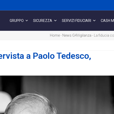
GRUPPO
SICUREZZA
SERVIZI FIDUCIARI
CASH 
Home
-
News G4Vigilanza
-
La fiducia c
ervista a Paolo Tedesco,