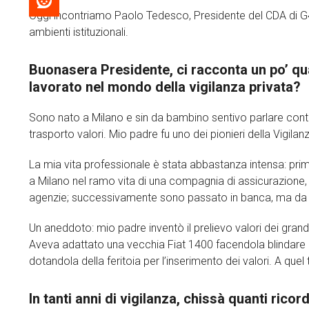
Oggi incontriamo Paolo Tedesco, Presidente del CDA di G4 Vi
ambienti istituzionali.
Buonasera Presidente, ci racconta un po’ qu
lavorato nel mondo della vigilanza privata?
Sono nato a Milano e sin da bambino sentivo parlare continu
trasporto valori. Mio padre fu uno dei pionieri della Vigilanza
La mia vita professionale è stata abbastanza intensa: pri
a Milano nel ramo vita di una compagnia di assicurazione, 
agenzie; successivamente sono passato in banca, ma da su
Un aneddoto: mio padre inventò il prelievo valori dei gran
Aveva adattato una vecchia Fiat 1400 facendola blindare i
dotandola della feritoia per l’inserimento dei valori. A quel
In tanti anni di vigilanza, chissà quanti ricor