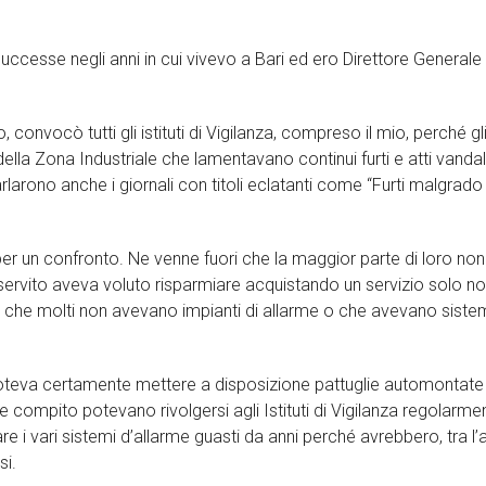
uccesse negli anni in cui vivevo a Bari ed ero Direttore Generale
convocò tutti gli istituti di Vigilanza, compreso il mio, perché gl
lla Zona Industriale che lamentavano continui furti e atti vandali
parlarono anche i giornali con titoli eclatanti come “Furti malgrado
 per un confronto. Ne venne fuori che la maggior parte di loro non
a servito aveva voluto risparmiare acquistando un servizio solo no
 che molti non avevano impianti di allarme o che avevano siste
n poteva certamente mettere a disposizione pattuglie automontate
ale compito potevano rivolgersi agli Istituti di Vigilanza regolarme
e i vari sistemi d’allarme guasti da anni perché avrebbero, tra l’a
si.