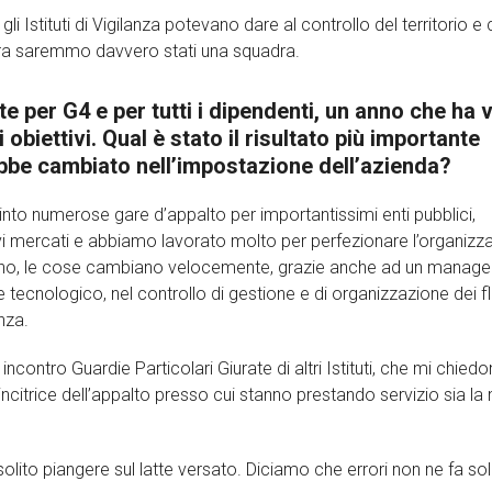
Istituti di Vigilanza potevano dare al controllo del territorio e 
ora saremmo davvero stati una squadra.
e per G4 e per tutti i dipendenti, un anno che ha 
obiettivi. Qual è stato il risultato più importante
ebbe cambiato nell’impostazione dell’azienda?
nto numerose gare d’appalto per importantissimi enti pubblici,
i mercati e abbiamo lavorato molto per perfezionare l’organizz
 anno, le cose cambiano velocemente, grazie anche ad un manag
tecnologico, nel controllo di gestione e di organizzazione dei fl
nza.
incontro Guardie Particolari Giurate di altri Istituti, che mi chiedo
ncitrice dell’appalto presso cui stanno prestando servizio sia la 
lito piangere sul latte versato. Diciamo che errori non ne fa sol