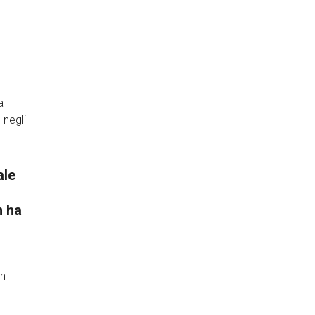
a
 negli
ale
n ha
In