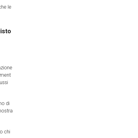
che le
visto
azione
ement
ussi
no di
nostra
o chi