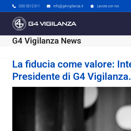
Skip
030 3512311
info@g4vigilanza.it
Lavora con noi
to
content
G4 Vigilanza News
La fiducia come valore: Int
Presidente di G4 Vigilanza.