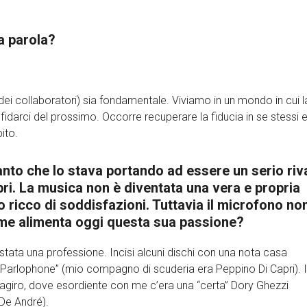
a parola?
 dei collaboratori) sia fondamentale. Viviamo in un mondo in cui l
fidarci del prossimo. Occorre recuperare la fiducia in se stessi e
bito.
l canto che lo stava portando ad essere un serio riv
ri. La musica non è diventata una vera e propria
o ricco di soddisfazioni. Tuttavia il microfono no
me alimenta oggi questa sua passione?
stata una professione. Incisi alcuni dischi con una nota casa
 la “Parlophone” (mio compagno di scuderia era Peppino Di Capri). 
tagiro, dove esordiente con me c’era una “certa” Dory Ghezzi
De André).