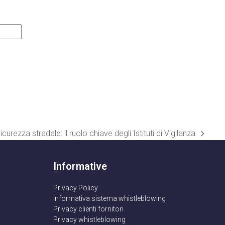
icurezza stradale: il ruolo chiave degli Istituti di Vigilanza
rticolo
uccessivo:
Informative
Privacy Policy
Informativa sistema whistleblowing
Privacy clienti fornitori
Privacy whistleblowing