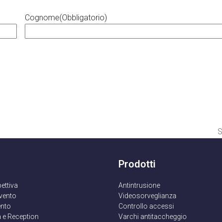
Cognome
(Obbligatorio)
S
a
s
Prodotti
pettiva
Antintrusione
rvento
Videosorveglianza
nto
Controllo accessi
 e Reception
Varchi antitaccheggio