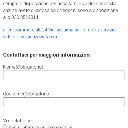
sempre a disposizione per ascoltare le vostre necessità,
anzi se avete qualcosa da chiedermi sono a disposizione
allo 030 3512314.
clienti
commerciale
G4 Vigilanza
impianti
nord
Rota
servizio
videosorveglianza
vigilanza
Contattaci per maggiori informazioni
Nome
(Obbligatorio)
Cognome
(Obbligatorio)
Vi contatto per
Avere informazioni commerciali