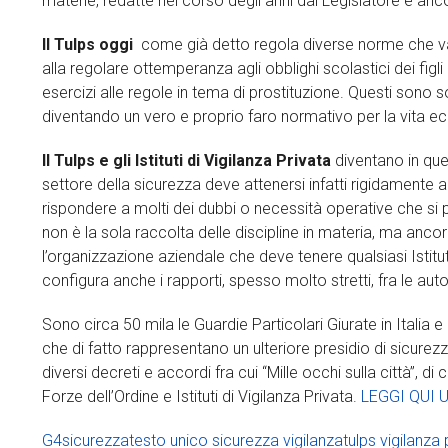
materie, redatte nel corso degli anni dal Legislatore e anco
Il Tulps oggi
come già detto regola diverse norme che van
alla regolare ottemperanza agli obblighi scolastici dei figli
esercizi alle regole in tema di prostituzione. Questi sono 
diventando un vero e proprio faro normativo per la vita ec
Il Tulps e gli Istituti di Vigilanza Privata
diventano in que
settore della sicurezza deve attenersi infatti rigidamente 
rispondere a molti dei dubbi o necessità operative che si
non è la sola raccolta delle discipline in materia, ma ancora
l’organizzazione aziendale che deve tenere qualsiasi Istitu
configura anche i rapporti, spesso molto stretti, fra le auto
Sono circa 50 mila le Guardie Particolari Giurate in Italia 
che di fatto rappresentano un ulteriore presidio di sicurez
diversi decreti e accordi fra cui “Mille occhi sulla città”, 
Forze dell’Ordine e Istituti di Vigilanza Privata.
LEGGI QUI
G4
sicurezza
testo unico sicurezza vigilanza
tulps vigilanza 