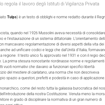
o regola il lavoro degli Istituti di Vigilanza Privata
iato
Tulps
) è un testo di obblighi e norme redatto durante il Reg
ascista, quando nel 1926 Mussolini aveva necessità di consolidare 
no e l’instaurazione di un sistema dittatoriale. L’orientamento del
on mancavano regolamentazione di diversi aspetti della vita dei
 anche ad unificare codici e leggi che dal’Unità d’Italia, formava
a regione. Il testo unico fu approvato nel 1931 e con il regio de
. La prima stesura nonostante riordinasse norme e regolamenti 
tti vuoti normativi che davano ai funzionari specifici libertà
cizio del mestiere di ciarlatano
, una norma che non descriveva
io spazio a questori, prefetti e podestà in caso di applicazione
o monarchico, come del resto tutta la galassia burocratica del nos
ell’introduzione della nostra Costituzione. Venuta meno la mors
ienitore in grado di disciplinare la normativa di un gran numero di