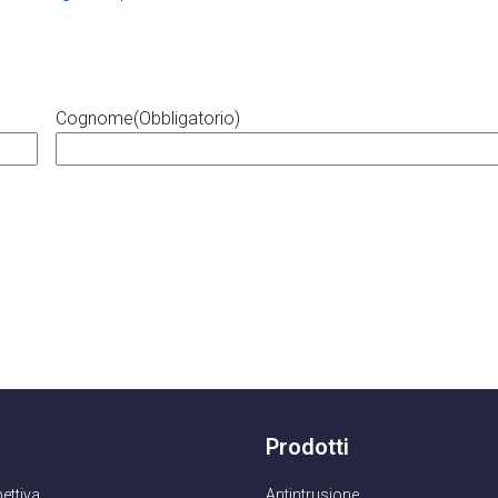
Cognome
(Obbligatorio)
Prodotti
pettiva
Antintrusione