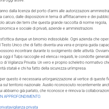
ra oggi attive.
no dalla licenza del porto d’armi alle autorizzazioni amministra
 a carico, dalle disposizioni in tema di affittacamere e dei pubblic
solo alcuni dei temi che questa grande raccolta di norme regola,
onomica e sociale di privati, aziende e amministrazioni.
st’ottica dunque un binomio indissolubile. Ogni azienda che oper
al Testo Unico che di fatto diventa una vera e propria guida capa
 possono incontrare durante lo svolgimento delle attività. Ovvia
 oggi il Tulps raccoglie ed elenca i requisiti, le condotte generali
to di Vigilanza Privata. Un vero e proprio scheletro normativo ch
rità statali e chi ha fatto della sicurezza un’impresa.
e per questo è necessaria un’organizzazione al vertice di queste f
za sul territorio nazionale. Ausilio riconosciuto recentemente an
di cui abbiamo già parlato, che riconosce e rinnova la collaborazion
 UN APPROFONDIMENTO
.
privata
vigilanza privata