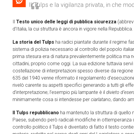
Il Tulps e la vigilanza privata, in che mod
Il
Testo unico delle leggi di pubblica sicurezza
(abbrev
d’Italia, la cui struttura è ancora in vigore nella Repubblica.
La storia del Tulps
ha radici piantate durante il regime f
sistema di polizia necessario al controllo del popolo italia
prima stesura era di natura prevalentemente politica ma n
cittadini, proprio come oggi. La sua edizione tuttavia servì
costellazione di interpretazioni spesso diverse da regione 
635 del 1940 venne riformato il regolamento d’esecuzione
rivelò carente su aspetti specifici generando a tutti gli effe
d’interpretazione; l’esempio più lampante è il
divieto d’eser
minimamente cosa si intendesse per
ciarlatano
, dando amp
Il Tulps
repubblicano
ha mantenuto
la struttura di quell
Paese, subendo però radicali modifiche in ottemperanza d
controllo politico il Tulps è diventato di fatto il testo cont