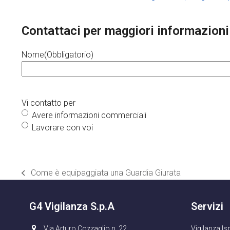
Contattaci per maggiori informazioni
Nome
(Obbligatorio)
Vi contatto per
Avere informazioni commerciali
Lavorare con voi
Come è equipaggiata una Guardia Giurata
post
precedente:
G4 Vigilanza S.p.A
Servizi
Via Arturo Cozzaglio n. 22
Vigilanza Is