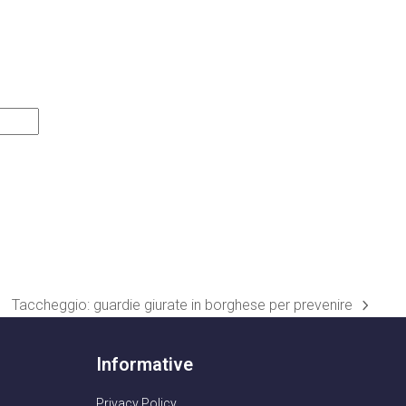
Taccheggio: guardie giurate in borghese per prevenire
articolo
successivo:
Informative
Privacy Policy