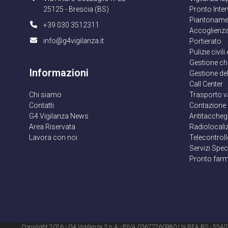
25125 - Brescia (BS)
Pronto Inte
Piantoname
+39 030 3512311
Accoglienza
info@g4vigilanza.it
Portierato
Pulizie civili
Gestione ch
Informazioni
Gestione de
Call Center
Chi siamo
Trasporto v
Contatti
Contazione
G4 Vigilanza News
Antitaccheg
Area Riservata
Radiolocali
Lavora con noi
Telecontrol
Servizi Speci
Pronto far
Copyright 2026 - G4 Vigilanza S.p.A - P.IVA 03677260980 | N.REA BS - 5540