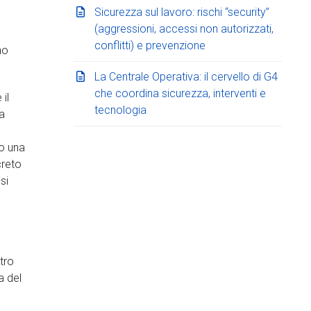
Sicurezza sul lavoro: rischi “security”
(aggressioni, accessi non autorizzati,
conflitti) e prevenzione
no
La Centrale Operativa: il cervello di G4
che coordina sicurezza, interventi e
il
tecnologia
la
no una
creto
si
.
tro
a del