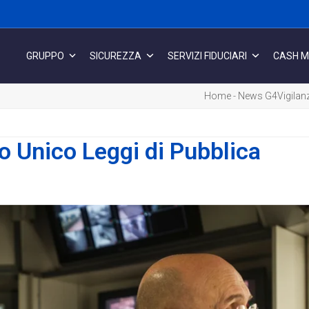
GRUPPO
SICUREZZA
SERVIZI FIDUCIARI
CASH 
Home
-
News G4Vigilan
sto Unico Leggi di Pubblica