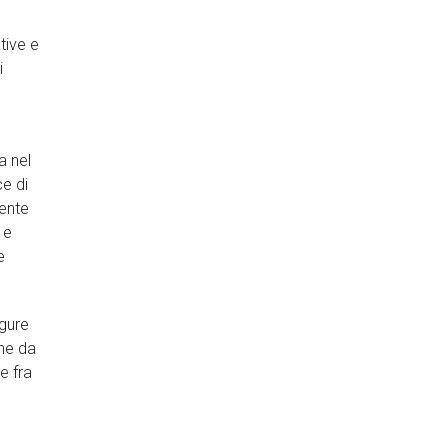
tive e
i
a nel
ce di
mente
 e
e
igure
che da
e fra