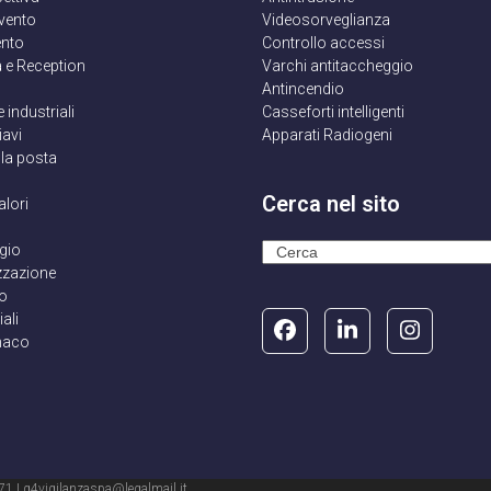
rvento
Videosorveglianza
nto
Controllo accessi
 e Reception
Varchi antitaccheggio
Antincendio
 e industriali
Casseforti intelligenti
iavi
Apparati Radiogeni
lla posta
Cerca nel sito
alori
gio
Search
zzazione
lo
ali
Facebook
LinkedIn
Instagr
maco
71 | g4vigilanzaspa@legalmail.it