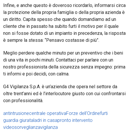
Infine, e anche questo è doveroso ricordarlo, informarsi circa
la protezione della propria famiglia o della propria azienda è
un diritto. Capita spesso che quando domandiamo ad un
cliente che in passato ha subito furti il motivo per il quale
non si fosse dotato di un impianto in precedenza, la risposta
è sempre la stessa: “Pensavo costasse di più”.
Meglio perdere qualche minuto per un preventivo che i beni
di una vita in pochi minuti. Contattaci per parlare con un
nostro professionista della sicurezza senza impegno: prima
ti informi e poi decidi, con calma.
G4 Vigilanza S.p.A. è un’azienda che opera nel settore da
oltre trent’anni ed è l’interlocutore giusto con cui confrontarsi
con professionalità.
antintrusione
centrale operativa
Forze dell'Ordine
furti
guardia giurata
ladri in casa
pronto intervento
videosorveglianza
vigilanza