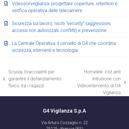
Videosorveglianza: progettare coperture, retention e
verifica operativa delle telecamere
Sicurezza sul lavoro: rischi “security” (aggressioni,
accessi non autorizzati, conflitti) e prevenzione
La Centrale Operativa: il cervello di G4 che coordina
sicurezza, interventi e tecnologia
Scuola: braccialetti per
Homelink: il kit anti
garantire il distanziamento
intrusione con
post
articolo
fisico tra i ragazzi
Videointervento di G4
precedente:
successivo:
Vigilanza
G4 Vigilanza S.p.A
Via Arturo Cozzaglio n. 22
25125 - Brescia (BS)