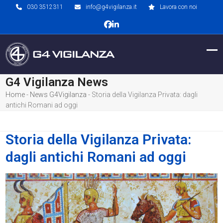
Skip
030 3512311
info@g4vigilanza.it
Lavora con noi
to
Facebook
LinkedIn
content
Op
Clo
mob
mob
G4 Vigilanza News
me
me
Home
-
News G4Vigilanza
-
Storia della Vigilanza Privata: dagli
antichi Romani ad oggi
Storia della Vigilanza Privata:
dagli antichi Romani ad oggi