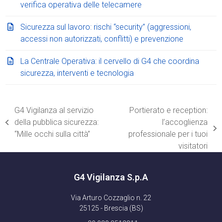
verifica operativa delle telecamere
Sicurezza sul lavoro: rischi “security” (aggressioni,
accessi non autorizzati, conflitti) e prevenzione
La Centrale Operativa: il cervello di G4 che coordina
sicurezza, interventi e tecnologia
G4 Vigilanza al servizio
Portierato e reception:
della pubblica sicurezza:
l’accoglienza
post
articolo
“Mille occhi sulla città”
professionale per i tuoi
precedente:
successivo:
visitatori
G4 Vigilanza S.p.A
Via Arturo Cozzaglio n. 22
25125 - Brescia (BS)