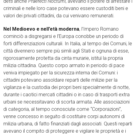
detti anche
Praefecti Nocturni
, avevano il potere di arrestare i
criminali e nelle loro case potevano essere custoditi beni e
valori dei privati cittadini, da cui venivano remunerati.
Nel Medioevo e nell’età moderna
, l’Impero Romano
cominciò a disgregarsi e l’Europa conobbe un periodo di
forti differenziazioni culturali. In Italia, al tempo dei Comuni, le
città divennero sempre più simili agli Stati e ognuna di esse,
rigorosamente protetta da cinta murarie, istituì la propria
milizia cittadina. Questo corpo armato in periodo di pace
veniva impiegato per la sicurezza interna dei Comuni: i
cittadini potevano assoldare reparti delle milizie per la
vigilanza e la custodia dei propri beni specialmente di notte,
durante i caotici mercati cittadini o in caso di trasporti extra
urbani se necessitavano di scorta armata. Alle associazioni
di categoria, al tempo conosciute come “Corporazioni”,
venne concesso in seguito di costituire corpi autonomi di
milizia urbana, di fatto finanziati dagli associati. Questi reparti
avevano il compito di proteggere e vigilare le proprietà e i