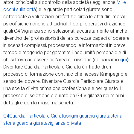
attori principali sul controllo della società (leggi anche
Mille
occhi sulla città
) e le guardie particolari giurate sono
sottoposte a valutazioni prefettizie circa le attitudini morali,
psicofisiche nonché attitudinali. I corpi operativi di aziende
quali G4 Vigilanza sono selezionati accuratamente affinché
diventino dei professionisti della sicurezza capaci di operare
in scenari complessi, processando le informazioni in breve
tempo e reagendo per garantire l’incolumità personale e di
chi si trova ad essere nell’area di missione (ne parliamo
qui
)
.
Diventare Guardia Particolare Giurata è il frutto di un
processo di formazione continuo che necessità impegno e
senso del dovere. Diventare Guardia Particolare Giurata è
una scelta di vita prima che professionale e per questo il
processo di selezione è curato da G4 Vigilanza nei minimi
dettagli e con la massima serietà.
G4
Guardia Particolare Giurata
origini guardia giurata
storia
storia guardia giurata
vigilanza privata