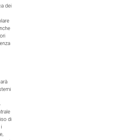
ca dei
olare
anche
ori
senza
sarà
stemi
4
trale
iso di
i
e,