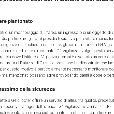
sere piantonato
ti di un monitoraggio di un’area, un ingresso o di un oggetto di 
ia particolare giurata) presidia l’obiettivo per evitare rapine, fur
sigenze e se richiesto dal cliente, gli uomini in forza a G4 Vigil
ezionare l’ambiente circostante. G4 Vigilanza svolge questo serv
 Brescia dove l’Istituto di Vigilanza oramai è diventato un vero e p
a maturata al Palazzo di Giustizia bresciano ha dimostrato che luo
e per questo motivo è particolarmente necessario monitorare co
he malintenzionati possano agire provocando danni a cose o per
 massimo della sicurezza
te a G4 di poter offrire un servizio di altissima qualità, precedu
i security manager dell’azienda. G4 Vigilanza avrà innanzitutto il
ali vi è infatti un via vai piuttosto intenso che merita particolare