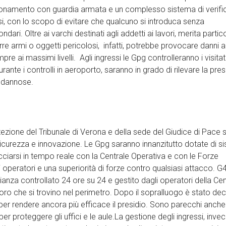
piantonamento con guardia armata e un complesso sistema di verifi
i, con lo scopo di evitare che qualcuno si introduca senza
ari. Oltre ai varchi destinati agli addetti ai lavori, merita partic
urre armi o oggetti pericolosi, infatti, potrebbe provocare danni 
e ai massimi livelli. Agli ingressi le Gpg controlleranno i visitat
nte i controlli in aeroporto, saranno in grado di rilevare la pre
tà dannose.
ezione del Tribunale di Verona e della sede del Giudice di Pace 
icurezza e innovazione. Le Gpg saranno innanzitutto dotate di si
cciarsi in tempo reale con la Centrale Operativa e con le Forze
 operatori e una superiorità di forze contro qualsiasi attacco. G
anza controllato 24 ore su 24 e gestito dagli operatori della Cen
oro che si trovino nel perimetro. Dopo il sopralluogo è stato dec
r rendere ancora più efficace il presidio. Sono parecchi anche 
per proteggere gli uffici e le aule.La gestione degli ingressi, invec