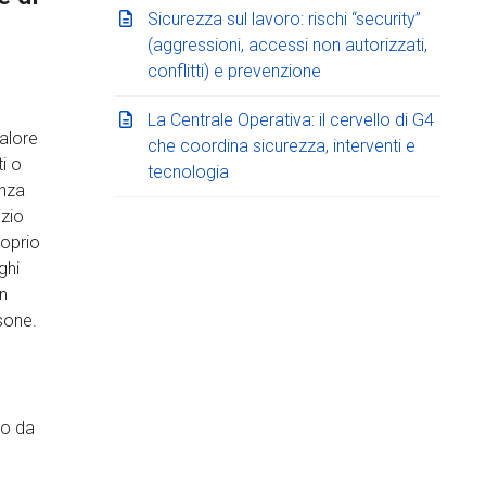
Sicurezza sul lavoro: rischi “security”
(aggressioni, accessi non autorizzati,
conflitti) e prevenzione
La Centrale Operativa: il cervello di G4
valore
che coordina sicurezza, interventi e
ti o
tecnologia
anza
izio
roprio
ghi
n
sone.
to da