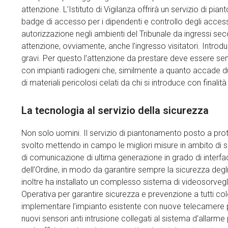
attenzione. L’Istituto di Vigilanza offrirà un servizio di 
badge di accesso per i dipendenti e controllo degli access
autorizzazione negli ambienti del Tribunale da ingressi second
attenzione, ovviamente, anche l’ingresso visitatori. Introd
gravi. Per questo l’attenzione da prestare deve essere sempr
con impianti radiogeni che, similmente a quanto accade dura
di materiali pericolosi celati da chi si introduce con finali
La tecnologia al servizio della sicurezza
Non solo uomini. Il servizio di piantonamento posto a prot
svolto mettendo in campo le migliori misure in ambito di s
di comunicazione di ultima generazione in grado di interfa
dell’Ordine, in modo da garantire sempre la sicurezza degli
inoltre ha installato un complesso sistema di videosorvegli
Operativa per garantire sicurezza e prevenzione a tutti col
implementare l’impianto esistente con nuove telecamere pe
nuovi sensori anti intrusione collegati al sistema d’allarme 