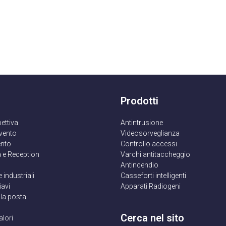
Prodotti
pettiva
Antintrusione
rvento
Videosorveglianza
nto
Controllo accessi
 e Reception
Varchi antitaccheggio
Antincendio
 e industriali
Casseforti intelligenti
iavi
Apparati Radiogeni
lla posta
Cerca nel sito
alori