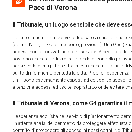
Pace di Verona
Il Tribunale, un luogo sensibile che deve es
Il piantonamento è un servizio dedicato a chiunque necessi
(opere d’arte, mezzi di trasporto, preziosi…). Una Gpg (Guard
accessi non autorizzati ad aree riservate. A seconda delle e
possono anche effettuare delle ronde di controllo per isp
per aziende e enti pubblici, tra questi anche il Tribunale di
punto di riferimento per tutta la città. Proprio l’esperienz
simili sono estremamente esposti ad episodi spiacevoli 
attenzione accessi ed uscite, soprattutto onde evitare c
Il Tribunale di Verona, come G4 garantirà il
L’esperienza acquisita nel servizio di piantonamento permet
un’attenta analisi del perimetro da proteggere effettuata da
compito di proteggere gli accessi ai passi carrai. Nei Tribun