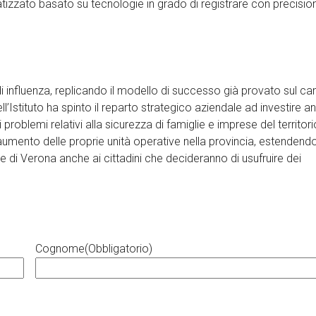
izzato basato su tecnologie in grado di registrare con precision
 di influenza, replicando il modello di successo già provato sul c
ll’Istituto ha spinto il reparto strategico aziendale ad investire a
problemi relativi alla sicurezza di famiglie e imprese del territori
o aumento delle proprie unità operative nella provincia, estendendo
le di Verona anche ai cittadini che decideranno di usufruire dei
Cognome
(Obbligatorio)