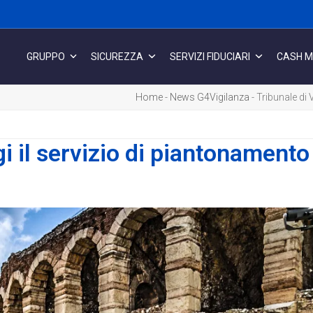
GRUPPO
SICUREZZA
SERVIZI FIDUCIARI
CASH 
Home
-
News G4Vigilanza
-
Tribunale di 
i il servizio di piantonamento