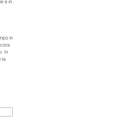
e e in
ampo in
ncora
o. In
 la