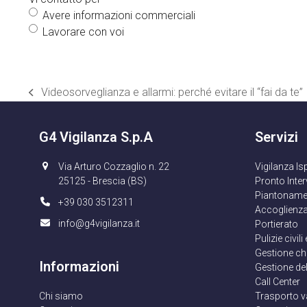
Avere informazioni commerciali
Lavorare con voi
Videosorveglianza e allarmi: perché evitare il “fai da te”
post
precedente:
G4 Vigilanza S.p.A
Servizi
Via Arturo Cozzaglio n. 22
Vigilanza Is
25125 - Brescia (BS)
Pronto Inte
Piantoname
+39 030 3512311
Accoglienza
info@g4vigilanza.it
Portierato
Pulizie civili
Gestione ch
Informazioni
Gestione de
Call Center
Chi siamo
Trasporto v