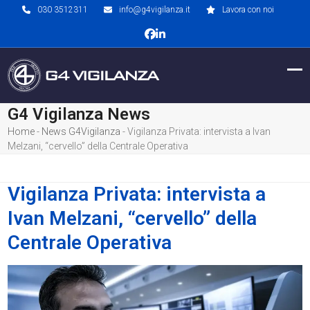
Skip
030 3512311
info@g4vigilanza.it
Lavora con noi
to
Facebook
LinkedIn
content
Op
Clo
mob
mob
G4 Vigilanza News
me
me
Home
-
News G4Vigilanza
-
Vigilanza Privata: intervista a Ivan
Melzani, “cervello” della Centrale Operativa
Vigilanza Privata: intervista a
Ivan Melzani, “cervello” della
Centrale Operativa