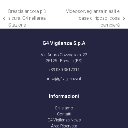
Brescia ancora più
Videosorveglianza in asili e
sicura: G4 nell’area
case di riposo: cosa
post
articolo
Stazione
cambierà
precedente:
successivo:
G4 Vigilanza S.p.A
Via Arturo Cozzaglio n. 22
25125 - Brescia (BS)
+39 030 3512311
info@g4vigilanza.it
Informazioni
Chi siamo
Contatti
G4 Vigilanza News
Area Riservata