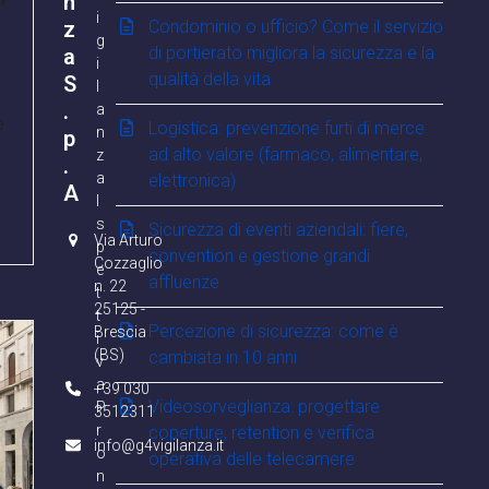
n
i
z
Condominio o ufficio? Come il servizio
g
di portierato migliora la sicurezza e la
a
i
qualità della vita
S
l
.
a
e
Logistica: prevenzione furti di merce
n
p
ad alto valore (farmaco, alimentare,
z
.
a
elettronica)
A
I
s
Sicurezza di eventi aziendali: fiere,
Via Arturo
p
convention e gestione grandi
Cozzaglio
e
affluenze
n. 22
t
25125 -
t
Percezione di sicurezza: come è
Brescia
i
(BS)
cambiata in 10 anni
v
a
+39 030
Videosorveglianza: progettare
P
3512311
r
coperture, retention e verifica
info@g4vigilanza.it
o
operativa delle telecamere
n