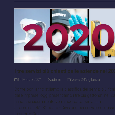
I tre servizi più chiesti dalle aziende nel 20
15 Marzo 2021
admin
News G4Vigilanza
Come ogni anno stiliamo la classifica dei servizi più richi
dalle imprese, oggi presentiamo i tre più gettonati nel 2
anno che sicuramente verrà ricordato per la sua
straordinarietà. 3° posto - Divisione beni di valore: cass
trasporto Ogni…