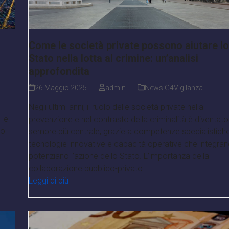
Come le società private possono aiutare lo
Stato nella lotta al crimine: un’analisi
approfondita
26 Maggio 2025
admin
News G4Vigilanza
Negli ultimi anni, il ruolo delle società private nella
i e
prevenzione e nel contrasto della criminalità è diventato
vo
sempre più centrale, grazie a competenze specialistiche
tecnologie innovative e capacità operative che integran
potenziano l’azione dello Stato. L’importanza della
collaborazione pubblico-privato…
Leggi di più