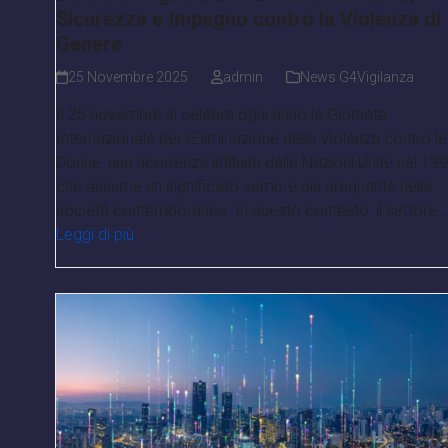
Sicurezza e Impegno contro la Violenza di
Genere
25 Novembre 2025
admin
News G4Vigilanza
Il 25 novembre si celebra ogni anno la Giornata
Internazionale per l'Eliminazione della Violenza contro le
Donne, una ricorrenza istituita dalle Nazioni Unite nel 19
che assume un significato sempre più pregnante nella
società contemporanea. In questo contesto, il settore…
Leggi di più