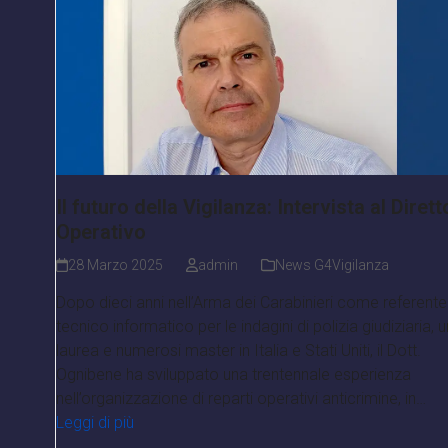
Il futuro della Vigilanza: Intervista al Dirett
Operativo
28 Marzo 2025
admin
News G4Vigilanza
Dopo dieci anni nell’Arma dei Carabinieri come referente
tecnico informatico per le indagini di polizia giudiziaria, 
laurea e numerosi master in Italia e Stati Uniti, il Dott.
Ognibene ha sviluppato una trentennale esperienza
nell’organizzazione di reparti operativi anticrimine, in…
Leggi di più