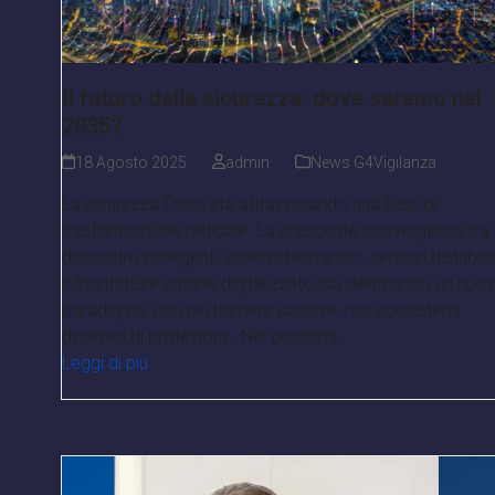
Il futuro della sicurezza: dove saremo nel
2035?
18 Agosto 2025
admin
News G4Vigilanza
La sicurezza fisica sta attraversando una fase di
trasformazione radicale. La crescente convergenza tra
dispositivi intelligenti, sistemi biometrici, sensori distribuit
infrastrutture urbane digitalizzate sta delineando un nuo
paradigma: non più barriere passive, ma ecosistemi
dinamici di protezione. Nei prossimi…
Leggi di più