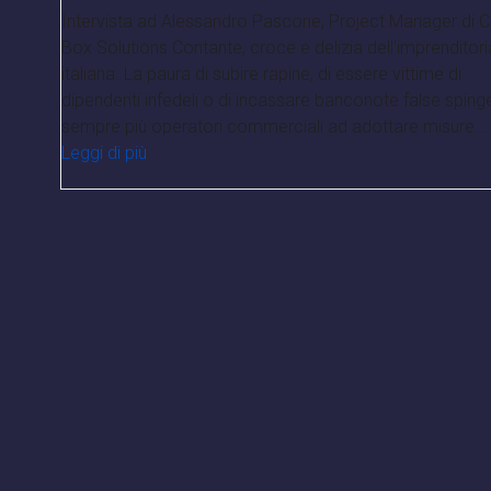
Intervista ad Alessandro Pascone, Project Manager di 
Box Solutions Contante, croce e delizia dell'imprenditori
italiana. La paura di subire rapine, di essere vittime di
dipendenti infedeli o di incassare banconote false sping
sempre più operatori commerciali ad adottare misure…
Leggi di più