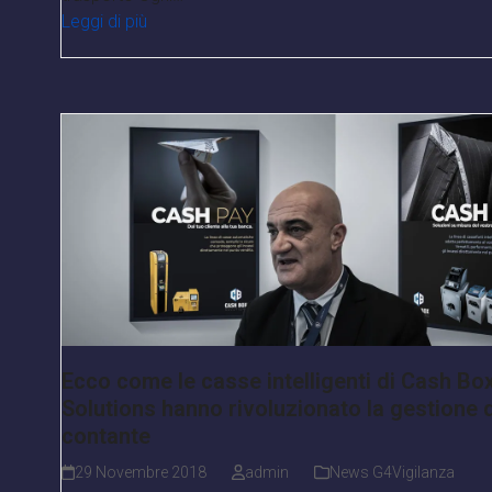
Leggi di più
Ecco come le casse intelligenti di Cash Bo
Solutions hanno rivoluzionato la gestione 
contante
29 Novembre 2018
admin
News G4Vigilanza