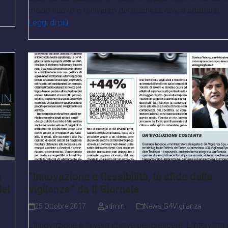
modo nuovo e l’universo del business dovrà adattarsi…
Leggi di più
x
“Innovazione e flessibilità, le sfide della
del
vigilanza” da Il Giornale
25 Ottobre 2017
admin
News G4Vigilanza
L'innovazione è la vera chiave per crescere. L'intervista 