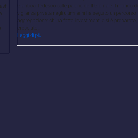
Gianluca Tedesco sulle pagine de Il Giornale Il mondo de
Cash
vigilanza privata negli ultimi anni ha seguito un percorso 
a
aggregazione: chi ha fatto investimenti e si è preparato,
cresciuto…
e
Leggi di più