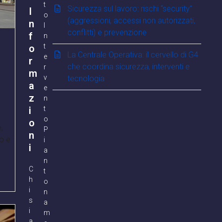
t
Sicurezza sul lavoro: rischi “security”
I
o
(aggressioni, accessi non autorizzati,
n
I
conflitti) e prevenzione
f
n
t
o
La Centrale Operativa: il cervello di G4
e
r
che coordina sicurezza, interventi e
r
m
v
tecnologia
a
e
z
n
i
t
o
o
,
P
n
o e
i
i
a
n
C
t
h
o
i
n
s
a
i
m
a