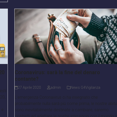
20
Coronavirus: sarà la fine del denaro
contante?
27 Aprile 2020
admin
News G4Vigilanza
esti
020,
L’emergenza Coronavirus ci ha insegnato che
probabilmente nulla sarà più come prima, le nostre abitu
e e
sono inevitabilmente destinate a cambiare, saremo
costretti ad adattare le nostre interazioni con il mondo i