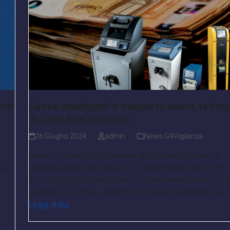
ore
Casse intelligenti e trasporto valori, la for
di Cash Box Solutions
26 Giugno 2024
admin
News G4Vigilanza
Denaro contante? Può essere un problema, sia per le
una
piccole attività che per la GDO. Avere banconote o mo
è un rischio sotto vari aspetti e, come avrete notato, s
sempre più comuni i Sistemi di incasso denominati Cash
Leggi di più