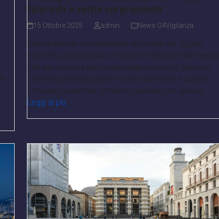
falsi miti e verità sorprendenti
15 Ottobre 2025
admin
News G4Vigilanza
Dalle leggende metropolitane ai consigli del “cugino
esperto”, la sicurezza è un terreno fertile per fake news 
miti duri a morire Nel mondo della sicurezza, tanto nei
contesti aziendali quanto in quelli domestici e pubblici,
99
circolano numerose credenze popolari che, spesso…
Leggi di più