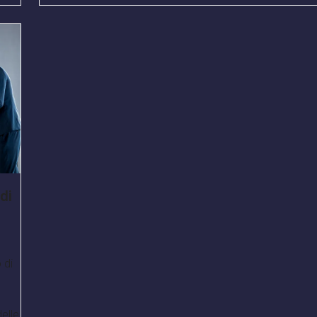
di
 di
delle