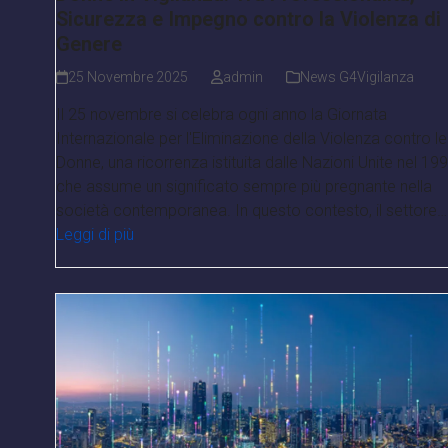
Sicurezza e Impegno contro la Violenza di
Genere
25 Novembre 2025
admin
News G4Vigilanza
Il 25 novembre si celebra ogni anno la Giornata
Internazionale per l'Eliminazione della Violenza contro le
Donne, una ricorrenza istituita dalle Nazioni Unite nel 19
che assume un significato sempre più pregnante nella
società contemporanea. In questo contesto, il settore…
Leggi di più