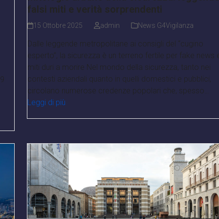
falsi miti e verità sorprendenti
15 Ottobre 2025
admin
News G4Vigilanza
Dalle leggende metropolitane ai consigli del “cugino
esperto”, la sicurezza è un terreno fertile per fake news 
miti duri a morire Nel mondo della sicurezza, tanto nei
contesti aziendali quanto in quelli domestici e pubblici,
99
circolano numerose credenze popolari che, spesso…
Leggi di più