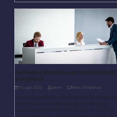
Portierato e Reception, la forza dei servizi 
accoglienza
10 Luglio 2020
admin
News G4Vigilanza
I servizi di accoglienza dedicati alle aziende permettono
risparmiare sul personale ed eliminare i problemi di
sostituzione per malattia e ferie. Service comes first, il
servizio prima di tutto. La filosofia che anima le attività 