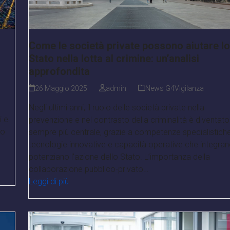
Come le società private possono aiutare lo
Stato nella lotta al crimine: un’analisi
approfondita
26 Maggio 2025
admin
News G4Vigilanza
Negli ultimi anni, il ruolo delle società private nella
i e
prevenzione e nel contrasto della criminalità è diventato
vo
sempre più centrale, grazie a competenze specialistiche
tecnologie innovative e capacità operative che integran
potenziano l’azione dello Stato. L’importanza della
collaborazione pubblico-privato…
Leggi di più