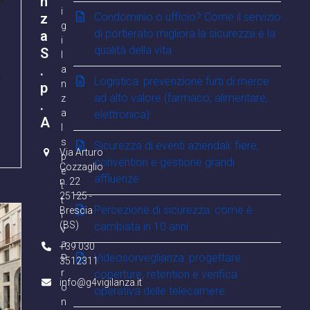
n
i
z
Condominio o ufficio? Come il servizio
g
di portierato migliora la sicurezza e la
a
i
qualità della vita
S
l
.
a
e
Logistica: prevenzione furti di merce
n
p
ad alto valore (farmaco, alimentare,
z
.
a
elettronica)
A
I
s
Sicurezza di eventi aziendali: fiere,
Via Arturo
p
convention e gestione grandi
Cozzaglio
e
affluenze
n. 22
t
25125 -
t
Percezione di sicurezza: come è
Brescia
i
(BS)
cambiata in 10 anni
v
a
+39 030
Videosorveglianza: progettare
P
3512311
r
coperture, retention e verifica
info@g4vigilanza.it
o
operativa delle telecamere
n