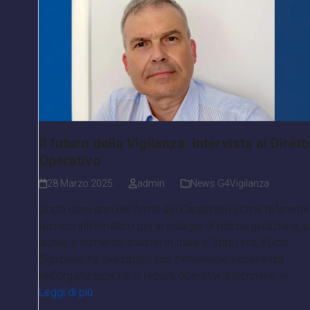
Il futuro della Vigilanza: Intervista al Dirett
Operativo
28 Marzo 2025
admin
News G4Vigilanza
Dopo dieci anni nell’Arma dei Carabinieri come referente
tecnico informatico per le indagini di polizia giudiziaria, 
laurea e numerosi master in Italia e Stati Uniti, il Dott.
Ognibene ha sviluppato una trentennale esperienza
nell’organizzazione di reparti operativi anticrimine, in…
Leggi di più