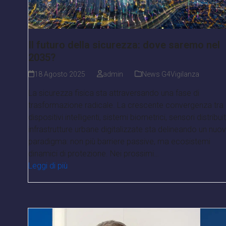
Il futuro della sicurezza: dove saremo nel
2035?
18 Agosto 2025
admin
News G4Vigilanza
La sicurezza fisica sta attraversando una fase di
trasformazione radicale. La crescente convergenza tra
dispositivi intelligenti, sistemi biometrici, sensori distribuit
infrastrutture urbane digitalizzate sta delineando un nuo
paradigma: non più barriere passive, ma ecosistemi
dinamici di protezione. Nei prossimi…
Leggi di più