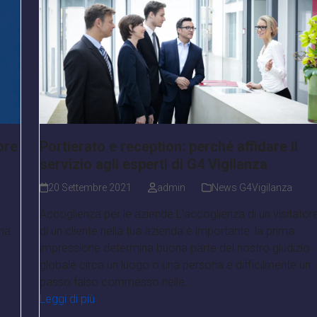
ore
Portierato e reception: perché affidare il
servizio agli esperti di G4 Vigilanza
20 Settembre 2021
admin
News G4Vigilanza
Accoglienza per le aziende L’accoglienza di un visitator
una
di un cliente nella tua azienda è importante: la prima
impressione determina buona parte del nostro giudizio
globale circa un luogo o una persona e difficilmente un
passo falso commesso nelle…
Leggi di più