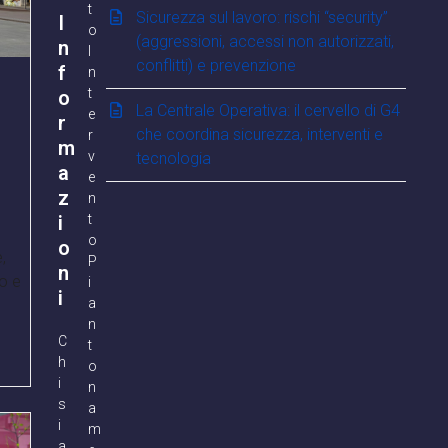
t
Sicurezza sul lavoro: rischi “security”
I
o
(aggressioni, accessi non autorizzati,
n
I
conflitti) e prevenzione
f
n
t
o
La Centrale Operativa: il cervello di G4
e
r
che coordina sicurezza, interventi e
r
m
v
tecnologia
a
e
z
n
i
t
o
o
,
P
n
o e
i
i
a
n
C
t
h
o
i
n
s
a
i
m
a