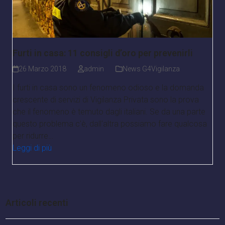
Furti in casa: 11 consigli d’oro per prevenirli
26 Marzo 2018
admin
News G4Vigilanza
I furti in casa sono un fenomeno odioso e la domanda
crescente di servizi di Vigilanza Privata sono la prova
che il fenomeno è temuto dagli italiani. Se da una parte
questo problema c'è, dall'altra possiamo fare qualcosa
per ridurre…
Leggi di più
Articoli recenti