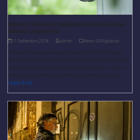
Impianti di videosorveglianza: 5 motivi per cui
dovresti averne uno
11 Settembre 2018
admin
News G4Vigilanza
Offrono sicurezza e costano sempre di meno: la tua
famiglia e la tua attività dovrebbero averne uno Quando
si tratta di controllo più occhi ci sono meglio è - Che si
tratti della tua famiglia o della tua azienda, l'occhio…
Leggi di più