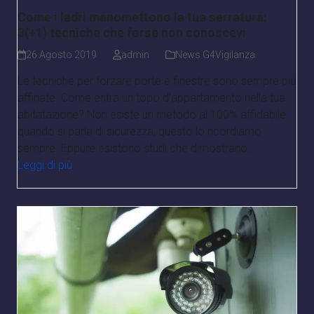
Come i ladri manomettono la tua serratura:
3(+1) tecniche che forse non conoscevi
26 Agosto 2019
admin
News G4Vigilanza
Le tecniche per forzare porte e finestre sono sempre più
affinate. Come entra un topo d'appartamento nella tua
abitatazione? Non esiste un metodo al 100% affidabile
quando si parla di sicurezza, questo lo ricordiamo
sempre. Eppure esistono studi che dimostrano…
Leggi di più