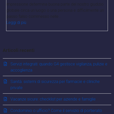
impressione determina buona parte del nostro giudizio
globale circa un luogo o una persona e difficilmente un
passo falso commesso nelle…
Leggi di più
Articoli recenti
Servizi integrati: quando G4 gestisce vigilanza, pulizie e
accoglienza
Sanità: sistemi di sicurezza per farmacie e cliniche
private
Vacanze sicure: checklist per aziende e famiglie
Condominio o ufficio? Come il servizio di portierato