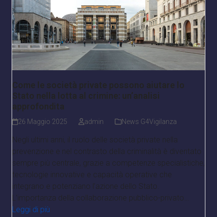
Come le società private possono aiutare lo
Stato nella lotta al crimine: un’analisi
approfondita
26 Maggio 2025
admin
News G4Vigilanza
Negli ultimi anni, il ruolo delle società private nella
prevenzione e nel contrasto della criminalità è diventato
sempre più centrale, grazie a competenze specialistiche,
tecnologie innovative e capacità operative che
integrano e potenziano l’azione dello Stato.
L’importanza della collaborazione pubblico-privato…
Leggi di più