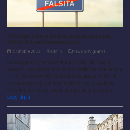
Mitologie urbane della sicurezza: leggende,
falsi miti e verità sorprendenti
15 Ottobre 2025
admin
News G4Vigilanza
Dalle leggende metropolitane ai consigli del “cugino
esperto”, la sicurezza è un terreno fertile per fake news e
miti duri a morire Nel mondo della sicurezza, tanto nei
contesti aziendali quanto in quelli domestici e pubblici,
circolano numerose credenze popolari che, spesso…
Leggi di più