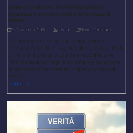
Donne in Vigilanza: Tra Professionalità,
Sicurezza e Impegno contro la Violenza di
Genere
25 Novembre 2025
admin
News G4Vigilanza
Il 25 novembre si celebra ogni anno la Giornata
Internazionale per l'Eliminazione della Violenza contro le
Donne, una ricorrenza istituita dalle Nazioni Unite nel
1999 che assume un significato sempre più pregnante
nella società contemporanea. In questo contesto, il
settore…
Leggi di più