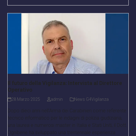
Il futuro della Vigilanza: Intervista al Direttore
Operativo
28 Marzo 2025
admin
News G4Vigilanza
Dopo dieci anni nell’Arma dei Carabinieri come referente
tecnico informatico per le indagini di polizia giudiziaria,
una laurea e numerosi master in Italia e Stati Uniti, il Dott.
Ognibene ha sviluppato una trentennale esperienza