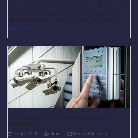
una laurea e numerosi master in Italia e Stati Uniti, il Dott.
Ognibene ha sviluppato una trentennale esperienza
nell’organizzazione di reparti operativi anticrimine, in…
Leggi di più
G4 Tecnologie: il lato tecnologico della
sicurezza
1 Luglio 2024
admin
News G4Vigilanza