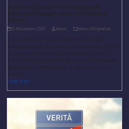
Donne in Vigilanza: Tra Professionalità,
Sicurezza e Impegno contro la Violenza di
Genere
25 Novembre 2025
admin
News G4Vigilanza
Il 25 novembre si celebra ogni anno la Giornata
Internazionale per l'Eliminazione della Violenza contro le
Donne, una ricorrenza istituita dalle Nazioni Unite nel
1999 che assume un significato sempre più pregnante
nella società contemporanea. In questo contesto, il
settore…
Leggi di più