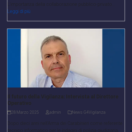
L’importanza della collaborazione pubblico-privato…
Leggi di più
Il futuro della Vigilanza: Intervista al Direttore
Operativo
28 Marzo 2025
admin
News G4Vigilanza
Dopo dieci anni nell’Arma dei Carabinieri come referente
tecnico informatico per le indagini di polizia giudiziaria,