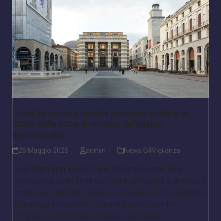
Come le società private possono aiutare lo
Stato nella lotta al crimine: un’analisi
approfondita
26 Maggio 2025
admin
News G4Vigilanza
Negli ultimi anni, il ruolo delle società private nella
prevenzione e nel contrasto della criminalità è diventato
sempre più centrale, grazie a competenze specialistiche,
tecnologie innovative e capacità operative che
integrano e potenziano l’azione dello Stato.