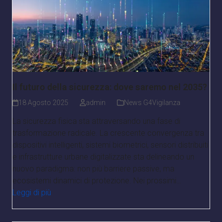
Il futuro della sicurezza: dove saremo nel 2035?
18 Agosto 2025
admin
News G4Vigilanza
La sicurezza fisica sta attraversando una fase di
trasformazione radicale. La crescente convergenza tra
dispositivi intelligenti, sistemi biometrici, sensori distribuiti
e infrastrutture urbane digitalizzate sta delineando un
nuovo paradigma: non più barriere passive, ma
ecosistemi dinamici di protezione. Nei prossimi…
Leggi di più