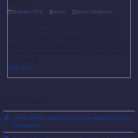
“fai da te”
28 Giugno 2019
admin
News G4Vigilanza
Sempre più prodotti online promettono di garantire
sicurezza spendendo pochi euro. La convenienza
tuttavia può costare cara, se sacrifica l'efficienza.
Sicurezza fai da te? Oggi più che mai il mercato offre
soluzioni a prima vista estremamente convenienti per
proteggere la…
Leggi di più
Articoli recenti
Servizi integrati: quando G4 gestisce vigilanza, pulizie e
accoglienza