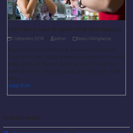
Cosa fare in caso di rapina nel proprio negozio
5 Settembre 2018
admin
News G4Vigilanza
Rapine in attività commerciali: fenomeno in aumento
Cosa fare in caso di rapina nel proprio negozio. I consigli
degli esperti per ridurre il danno senza rischi Anni duri
quelli del crimine: nel corso degli ultimi anni infatti i reati
sono…
Leggi di più
Articoli recenti