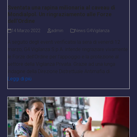
Sventata una rapina milionaria al caveau di
Mondialpol. Un ringraziamento alle Forze
dell’Ordine
14 Marzo 2022
admin
News G4Vigilanza
A seguito degli eventi verificatisi la sera di venerdi 12
marzo, G4 Vigilanza S.p.A. intende ringraziare vivamente
le Forze dell’Ordine per l’appoggio e la protezione al
settore della Vigilanza Privata. Grazie ad una lunga
indagine della Direzione Distrettuale Antimafia di…
Leggi di più