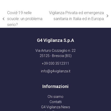
Covid-19 nelle
Vigilanza Privata ed emergenza
articolo
scuole: un problema
sanitaria in Italia ed in Europa
post
successivo:
serio?
precedente:
G4 Vigilanza S.p.A
Via Arturo Cozzaglio n. 22
25125 - Brescia (BS)
+39 030 3512311
info@g4vigilanza.it
Informazioni
Chi siamo
Contatti
G4 Vigilanza News