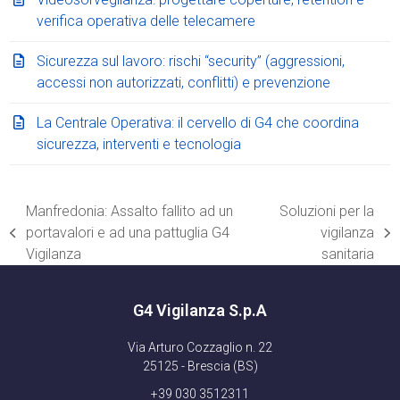
verifica operativa delle telecamere
Sicurezza sul lavoro: rischi “security” (aggressioni,
accessi non autorizzati, conflitti) e prevenzione
La Centrale Operativa: il cervello di G4 che coordina
sicurezza, interventi e tecnologia
Manfredonia: Assalto fallito ad un
Soluzioni per la
portavalori e ad una pattuglia G4
vigilanza
post
articolo
Vigilanza
sanitaria
precedente:
successivo:
G4 Vigilanza S.p.A
Via Arturo Cozzaglio n. 22
25125 - Brescia (BS)
+39 030 3512311