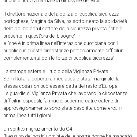
anche aiutato a fermare la diffusione del virus.
Il direttore nazionale della polizia di pubblica sicurezza
portoghese, Magina da Silva, ha sottolineato la solidarietà
della polizia con il settore della sicurezza privata, “che è
presente in quest’ora del bisogno”,
e “che è in prima linea nell’interazione quotidiana con il
pubblico in queste circostanze particolarmente difficili in
complementarità con le forze di pubblica sicurezza”.
La stampa estera e il ruolo della Vigilanza Privata
Se in Italia la copertura mediatica è stata marginale, la
stessa cosa non può essere detta del resto d’Europa.
Le guardie di Vigilanza Privata che lavorano in circostanze
difficili in ospedali, farmacie, supermercati e catene di
approvvigionamento sono state descritte come eroi, in
prima linea tutti i giorni.
Un sentito ringraziamento da G4
“Nessuno dei nostri uomini e delle nostre donne ha mancato