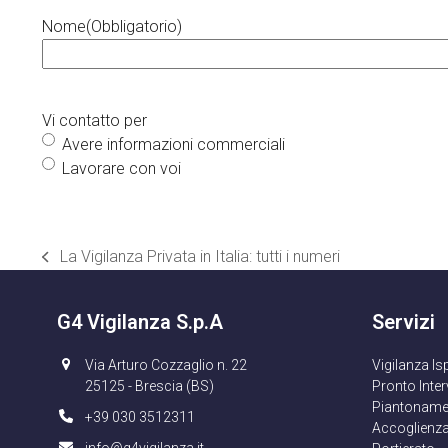
Nome
(Obbligatorio)
Vi contatto per
Avere informazioni commerciali
Lavorare con voi
La Vigilanza Privata in Italia: tutti i numeri
post
precedente:
G4 Vigilanza S.p.A
Servizi
Via Arturo Cozzaglio n. 22
Vigilanza Is
25125 - Brescia (BS)
Pronto Inte
Piantoname
+39 030 3512311
Accoglienza
info@g4vigilanza.it