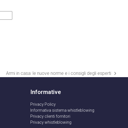
Armi in casa: le nuove norme e i consigli degli esperti
articolo
successivo:
Informative
Privacy Policy
Informativa sistema whistleblowing
Privacy clienti fornitori
Privacy whistleblowing