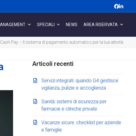
Faceboo
Linked
MANAGEMENT
SPECIALI
NEWS
AREA RISERVATA
Cash Pay – Il sistema di pagamento automatico per la tua attività
Articoli recenti
a
Servizi integrati: quando G4 gestisce
vigilanza, pulizie e accoglienza
Sanità: sistemi di sicurezza per
farmacie e cliniche private
Vacanze sicure: checklist per aziende
e famiglie