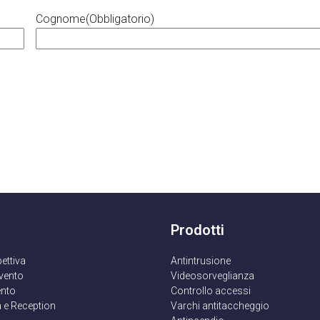
Cognome
(Obbligatorio)
Prodotti
pettiva
Antintrusione
rvento
Videosorveglianza
nto
Controllo accessi
 e Reception
Varchi antitaccheggio