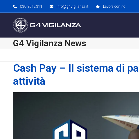
Skip
030 3512311
info@g4vigilanza.it
Lavora con noi
to
content
G4 Vigilanza News
Cash Pay – Il sistema di p
attività