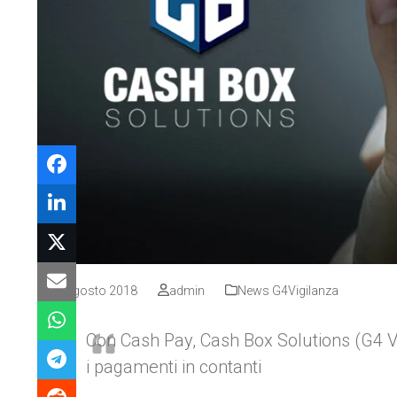
13 Agosto 2018
admin
News G4Vigilanza
Con Cash Pay, Cash Box Solutions (G4 Vig
i pagamenti in contanti