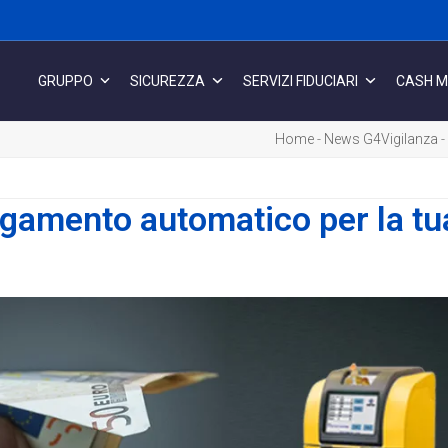
GRUPPO
SICUREZZA
SERVIZI FIDUCIARI
CASH 
Home
-
News G4Vigilanza
-
agamento automatico per la tu