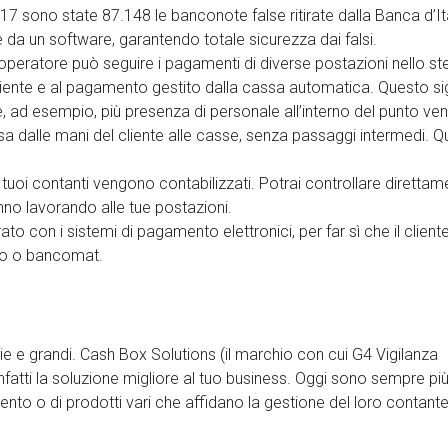
17 sono state 87.148 le banconote false ritirate dalla Banca d’Ita
 da un software, garantendo totale sicurezza dai falsi.
peratore può seguire i pagamenti di diverse postazioni nello s
liente e al pagamento gestito dalla cassa automatica. Questo si
 ad esempio, più presenza di personale all’interno del punto ven
a dalle mani del cliente alle casse, senza passaggi intermedi. 
i tuoi contanti vengono contabilizzati. Potrai controllare direttam
nno lavorando alle tue postazioni.
o con i sistemi di pagamento elettronici, per far sì che il client
to o bancomat.
 e grandi. Cash Box Solutions (il marchio con cui G4 Vigilanza
fatti la soluzione migliore al tuo business. Oggi sono sempre pi
nto o di prodotti vari che affidano la gestione del loro contante