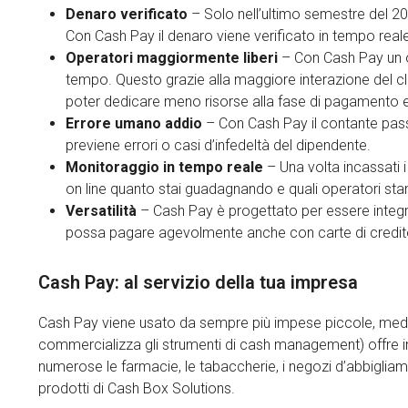
Denaro verificato
– Solo nell’ultimo semestre del 20
Con Cash Pay il denaro viene verificato in tempo reale
Operatori maggiormente liberi
– Con Cash Pay un o
tempo. Questo grazie alla maggiore interazione del c
poter dedicare meno risorse alla fase di pagamento e,
Errore umano addio
– Con Cash Pay il contante pass
previene errori o casi d’infedeltà del dipendente.
Monitoraggio in tempo reale
– Una volta incassati 
on line quanto stai guadagnando e quali operatori sta
Versatilità
– Cash Pay è progettato per essere integrat
possa pagare agevolmente anche con carte di credi
Cash Pay: al servizio della tua impresa
Cash Pay viene usato da sempre più impese piccole, medie
commercializza gli strumenti di cash management) offre in
numerose le farmacie, le tabaccherie, i negozi d’abbigliame
prodotti di Cash Box Solutions.