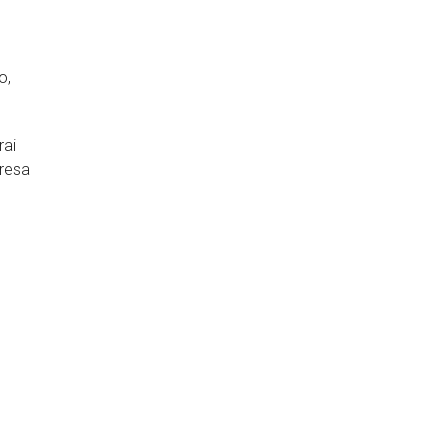
o,
rai
presa