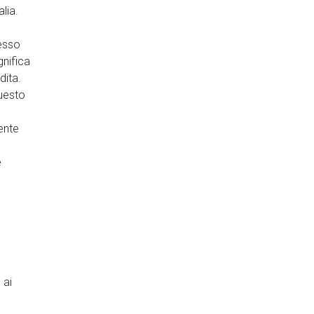
lia.
tesso
gnifica
dita.
Questo
ente
e
ù
 ai