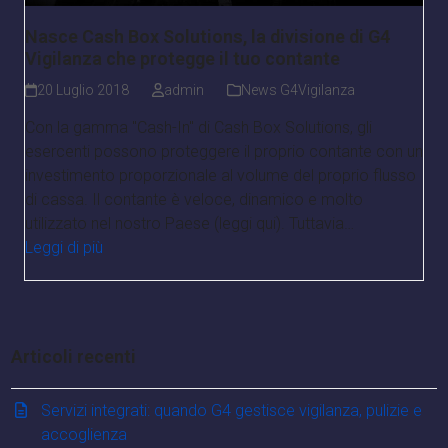
Nasce Cash Box Solutions, la divisione di G4
Vigilanza che protegge il tuo contante
20 Luglio 2018
admin
News G4Vigilanza
Con la gamma "Cash-In" di Cash Box Solutions, gli
esercenti possono proteggere il proprio contante con un
investimento proporzionale al volume del proprio flusso
di cassa. Il contante è veloce, dinamico e molto
utilizzato nel nostro Paese (leggi qui). Tuttavia…
Leggi di più
Articoli recenti
Servizi integrati: quando G4 gestisce vigilanza, pulizie e
accoglienza