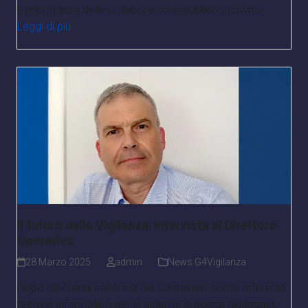
L’importanza della collaborazione pubblico-privato…
Leggi di più
Il futuro della Vigilanza: Intervista al Direttore
Operativo
28 Marzo 2025
admin
News G4Vigilanza
Dopo dieci anni nell’Arma dei Carabinieri come referente
tecnico informatico per le indagini di polizia giudiziaria,