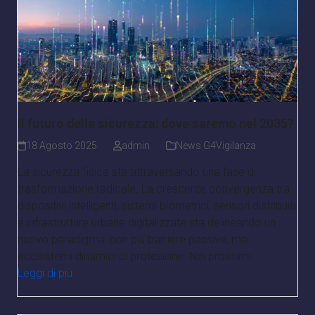
Il futuro della sicurezza: dove saremo nel 2035?
18 Agosto 2025
admin
News G4Vigilanza
La sicurezza fisica sta attraversando una fase di
trasformazione radicale. La crescente convergenza tra
dispositivi intelligenti, sistemi biometrici, sensori distribuiti
e infrastrutture urbane digitalizzate sta delineando un
nuovo paradigma: non più barriere passive, ma
ecosistemi dinamici di protezione. Nei prossimi…
Leggi di più