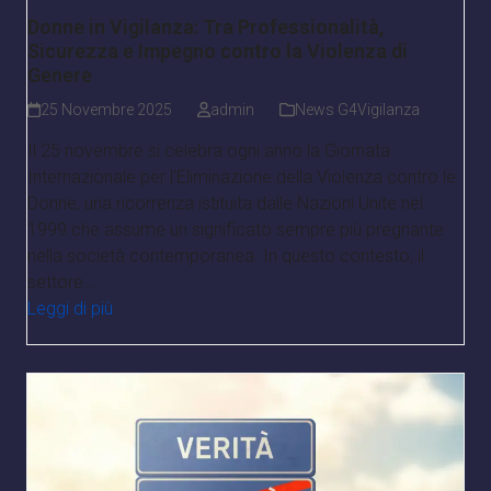
Donne in Vigilanza: Tra Professionalità,
Sicurezza e Impegno contro la Violenza di
Genere
25 Novembre 2025
admin
News G4Vigilanza
Il 25 novembre si celebra ogni anno la Giornata
Internazionale per l'Eliminazione della Violenza contro le
Donne, una ricorrenza istituita dalle Nazioni Unite nel
1999 che assume un significato sempre più pregnante
nella società contemporanea. In questo contesto, il
settore…
Leggi di più