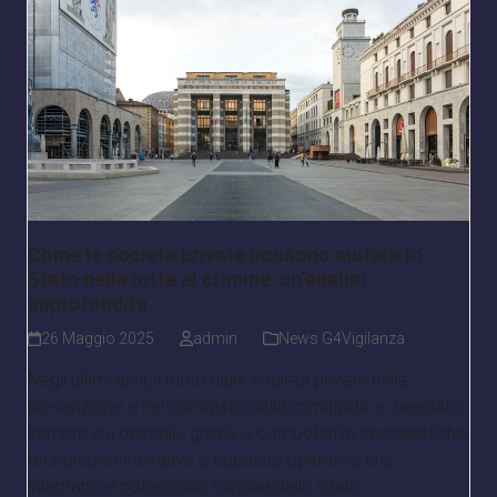
Come le società private possono aiutare lo
Stato nella lotta al crimine: un’analisi
approfondita
26 Maggio 2025
admin
News G4Vigilanza
Negli ultimi anni, il ruolo delle società private nella
prevenzione e nel contrasto della criminalità è diventato
sempre più centrale, grazie a competenze specialistiche,
tecnologie innovative e capacità operative che
integrano e potenziano l’azione dello Stato.