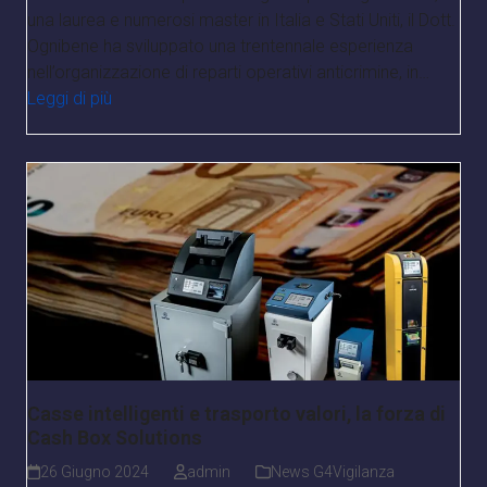
una laurea e numerosi master in Italia e Stati Uniti, il Dott.
Ognibene ha sviluppato una trentennale esperienza
nell’organizzazione di reparti operativi anticrimine, in…
Leggi di più
Casse intelligenti e trasporto valori, la forza di
Cash Box Solutions
26 Giugno 2024
admin
News G4Vigilanza