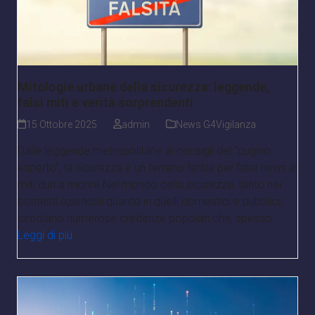
Mitologie urbane della sicurezza: leggende,
falsi miti e verità sorprendenti
15 Ottobre 2025
admin
News G4Vigilanza
Dalle leggende metropolitane ai consigli del “cugino
esperto”, la sicurezza è un terreno fertile per fake news e
miti duri a morire Nel mondo della sicurezza, tanto nei
contesti aziendali quanto in quelli domestici e pubblici,
circolano numerose credenze popolari che, spesso…
Leggi di più