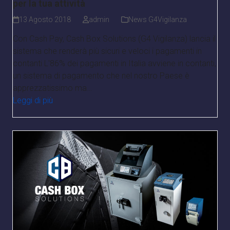
per la tua attività
13 Agosto 2018
admin
News G4Vigilanza
Con Cash Pay, Cash Box Solutions (G4 Vigilanza) lancia il
sistema che renderà più sicuri e veloci i pagamenti in
contanti L'86% dei pagamenti in Italia avviene in contanti,
un sistema di pagamento che nel nostro Paese è
apprezzatissimo ma…
Leggi di più