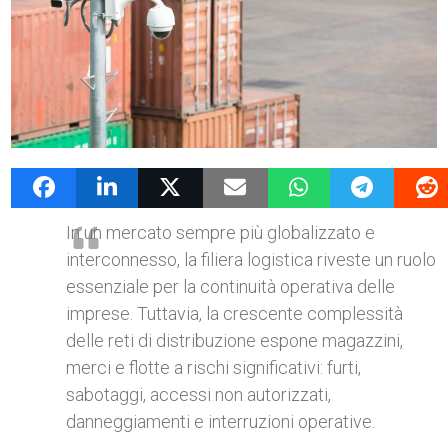
14 Giugno 2025
admin
News G4Vigilanza
In un mercato sempre più globalizzato e
interconnesso, la filiera logistica riveste un ruolo
essenziale per la continuità operativa delle
imprese. Tuttavia, la crescente complessità
delle reti di distribuzione espone magazzini,
merci e flotte a rischi significativi: furti,
sabotaggi, accessi non autorizzati,
danneggiamenti e interruzioni operative.