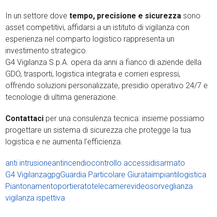
In un settore dove
tempo, precisione e sicurezza
sono
asset competitivi, affidarsi a un istituto di vigilanza con
esperienza nel comparto logistico rappresenta un
investimento strategico.
G4 Vigilanza S.p.A. opera da anni a fianco di aziende della
GDO, trasporti, logistica integrata e corrieri espressi,
offrendo soluzioni personalizzate, presidio operativo 24/7 e
tecnologie di ultima generazione.
Contattaci
per una consulenza tecnica: insieme possiamo
progettare un sistema di sicurezza che protegge la tua
logistica e ne aumenta l’efficienza.
anti intrusione
antincendio
controllo accessi
disarmato
G4 Vigilanza
gpg
Guardia Particolare Giurata
impianti
logistica
Piantonamento
portierato
telecamere
videosorveglianza
vigilanza ispettiva