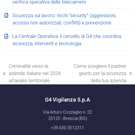
verifica operativa delle telecamere
Sicurezza sul lavoro: rischi “security” (aggressioni,
accessi non autorizzati, conflitti) e prevenzione
La Centrale Operativa: il cervello di G4 che coordina
sicurezza, interventi e tecnologia
Criminalità verso le
Come scegliere il partner
aziende italiane nel 2024:
giusto per la sicurezza
post
articolo
un’analisi territoriale
della tua azienda
precedente:
successivo:
G4 Vigilanza S.p.A
Via Arturo Cozzaglio n. 22
25125 - Brescia (BS)
+39 030 3512311