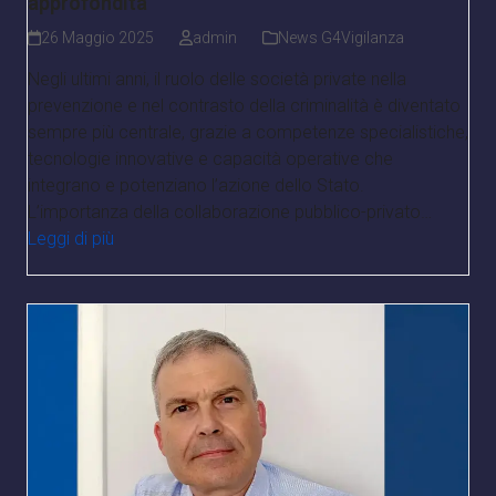
approfondita
26 Maggio 2025
admin
News G4Vigilanza
Negli ultimi anni, il ruolo delle società private nella
prevenzione e nel contrasto della criminalità è diventato
sempre più centrale, grazie a competenze specialistiche,
tecnologie innovative e capacità operative che
integrano e potenziano l’azione dello Stato.
L’importanza della collaborazione pubblico-privato…
Leggi di più