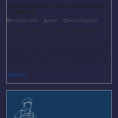
Vigilanza ispettiva: Il nostro modello 24/7 per
siti industriali
26 Gennaio 2026
admin
News G4Vigilanza
La vigilanza ispettiva G4 protegge siti industriali con
ronde programmate eseguite da Guardie Giurate,
tracciate digitalmente e coordinate H24 dalla centrale
operativa. Integrata con allarmi e videosorveglianza,
riduce eventi criminosi del 65-75% costando il 60-70%
meno del piantonamento fisso. Ideale per stabilimenti
con orari discontinui e perimetri definiti.
Leggi di più