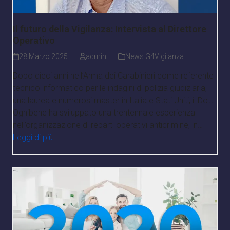
Il futuro della Vigilanza: Intervista al Direttore
Operativo
28 Marzo 2025
admin
News G4Vigilanza
Dopo dieci anni nell’Arma dei Carabinieri come referente
tecnico informatico per le indagini di polizia giudiziaria,
una laurea e numerosi master in Italia e Stati Uniti, il Dott.
Ognibene ha sviluppato una trentennale esperienza
nell’organizzazione di reparti operativi anticrimine, in…
Leggi di più