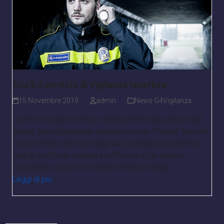
Cos’è il servizio di Vigilanza Ispettiva
15 Novembre 2019
admin
News G4Vigilanza
Come si svolge il servizio storicamente più usato dagli
italiani. Non chiamatela semplicemente “Ronda" Benché
sia un servizio storico (leggi qui), la Vigilanza Ispettiva
oggi è molto più evoluta ed efficace di un tempo,
soprattutto grazie al costante impegno degli…
Leggi di più