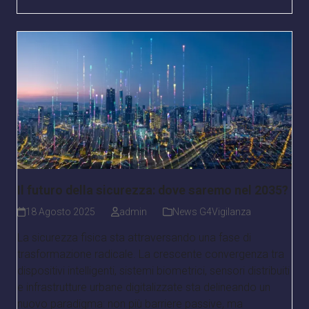
Il futuro della sicurezza: dove saremo nel 2035?
18 Agosto 2025
admin
News G4Vigilanza
La sicurezza fisica sta attraversando una fase di
trasformazione radicale. La crescente convergenza tra
dispositivi intelligenti, sistemi biometrici, sensori distribuiti
e infrastrutture urbane digitalizzate sta delineando un
nuovo paradigma: non più barriere passive, ma