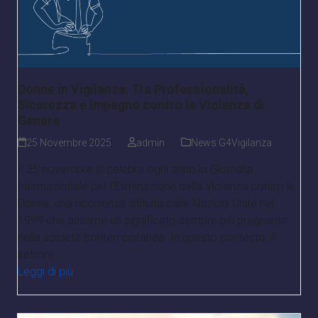
Donne in Vigilanza: Tra Professionalità,
Sicurezza e Impegno contro la Violenza di
Genere
25 Novembre 2025
admin
News G4Vigilanza
Il 25 novembre si celebra ogni anno la Giornata
Internazionale per l'Eliminazione della Violenza contro le
Donne, una ricorrenza istituita dalle Nazioni Unite nel
1999 che assume un significato sempre più pregnante
nella società contemporanea. In questo contesto, il
settore…
Leggi di più