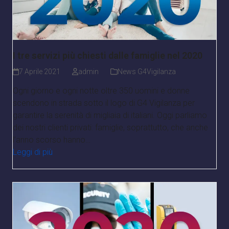
I tre servizi più chiesti dalle famiglie nel 2020
7 Aprile 2021
admin
News G4Vigilanza
Ogni giorno e ogni notte oltre 350 uomini e donne
scendono in strada sotto il logo di G4 Vigilanza per
garantire la serenità di migliaia di italiani. Oggi parliamo
dei nostri clienti privati: famiglie, soprattutto, che anche
l’anno scorso hanno…
Leggi di più