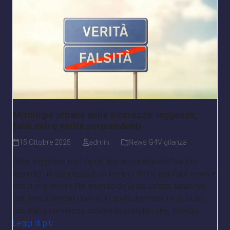
Mitologie urbane della sicurezza: leggende,
falsi miti e verità sorprendenti
15 Ottobre 2025
admin
News G4Vigilanza
Dalle leggende metropolitane ai consigli del “cugino
esperto”, la sicurezza è un terreno fertile per fake news e
miti duri a morire Nel mondo della sicurezza, tanto nei
contesti aziendali quanto in quelli domestici e pubblici,
circolano numerose credenze popolari che, spesso…
Leggi di più