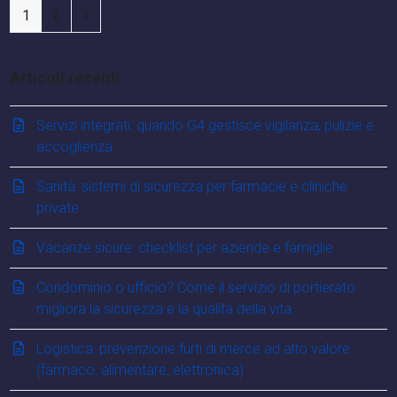
Pagina
Pagina
Successivo
1
2
Articoli recenti
Servizi integrati: quando G4 gestisce vigilanza, pulizie e
accoglienza
Sanità: sistemi di sicurezza per farmacie e cliniche
private
Vacanze sicure: checklist per aziende e famiglie
Condominio o ufficio? Come il servizio di portierato
migliora la sicurezza e la qualità della vita
Logistica: prevenzione furti di merce ad alto valore
(farmaco, alimentare, elettronica)