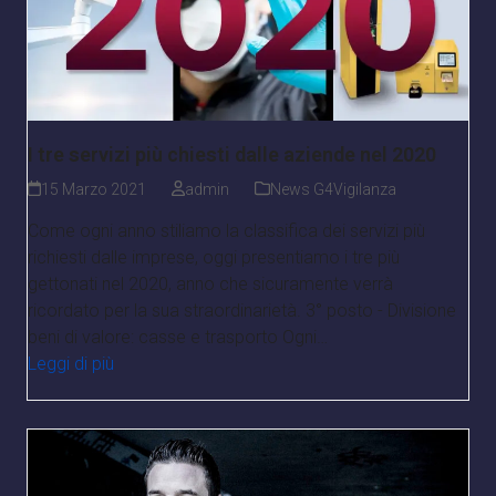
I tre servizi più chiesti dalle aziende nel 2020
15 Marzo 2021
admin
News G4Vigilanza
Come ogni anno stiliamo la classifica dei servizi più
richiesti dalle imprese, oggi presentiamo i tre più
gettonati nel 2020, anno che sicuramente verrà
ricordato per la sua straordinarietà. 3° posto - Divisione
beni di valore: casse e trasporto Ogni…
Leggi di più