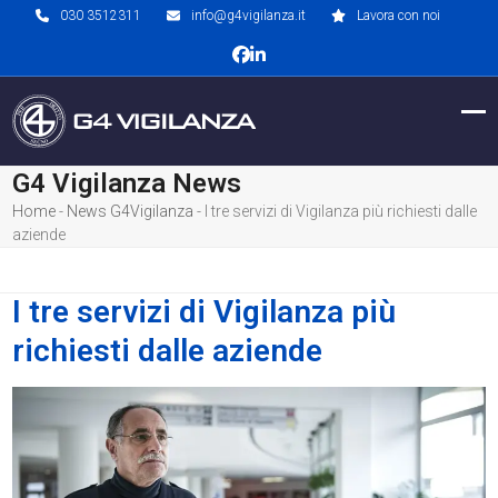
Skip
030 3512311
info@g4vigilanza.it
Lavora con noi
to
Facebook
LinkedIn
content
Op
Clo
mob
mob
G4 Vigilanza News
me
me
Home
-
News G4Vigilanza
-
I tre servizi di Vigilanza più richiesti dalle
aziende
I tre servizi di Vigilanza più
richiesti dalle aziende