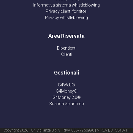
Informativa sistema whistleblowing
Privacy clienti fornitori
Privacy whistleblowing
Area Riservata
Dipendenti
Clienti
Gestionali
G4Web®
G4Money®
G4Money 2.0®
Scarica Splashtop
Copyright 2026 - G4 Vigilanza S.p.A - P.IVA 03677260980 | N.REA BS - 554071 |