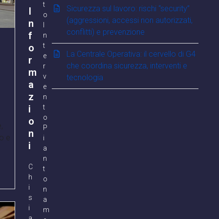
t
Sicurezza sul lavoro: rischi “security”
I
o
(aggressioni, accessi non autorizzati,
n
I
conflitti) e prevenzione
f
n
t
o
La Centrale Operativa: il cervello di G4
e
r
che coordina sicurezza, interventi e
r
m
v
tecnologia
a
e
z
n
i
t
o
o
,
P
n
o e
i
i
a
n
C
t
h
o
i
n
s
a
i
m
a