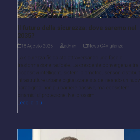
Il futuro della sicurezza: dove saremo nel
2035?
18 Agosto 2025
admin
News G4Vigilanza
La sicurezza fisica sta attraversando una fase di
trasformazione radicale. La crescente convergenza tra
dispositivi intelligenti, sistemi biometrici, sensori distribuit
infrastrutture urbane digitalizzate sta delineando un nuo
paradigma: non più barriere passive, ma ecosistemi
dinamici di protezione. Nei prossimi…
Leggi di più