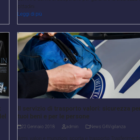
cittadini…
Leggi di più
x
Il servizio di trasporto valori: sicurezza per
del
tuoi beni e per le persone
22 Gennaio 2018
admin
News G4Vigilanza
Armi, valori e munizioni: scorta e trasporto Trasferiment