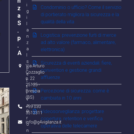
n
i
z
Condominio o ufficio? Come il servizio
g
di portierato migliora la sicurezza e la
a
i
qualità della vita
S
l
.
a
e
Logistica: prevenzione furti di merce
n
p
ad alto valore (farmaco, alimentare,
z
.
a
elettronica)
A
I
s
Sicurezza di eventi aziendali: fiere,
Via Arturo
p
convention e gestione grandi
Cozzaglio
e
affluenze
n. 22
t
25125 -
t
Percezione di sicurezza: come è
Brescia
i
(BS)
cambiata in 10 anni
v
a
+39 030
Videosorveglianza: progettare
P
3512311
r
coperture, retention e verifica
info@g4vigilanza.it
o
operativa delle telecamere
n