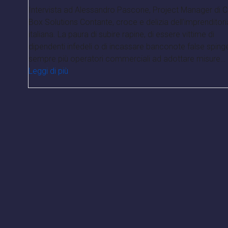
Intervista ad Alessandro Pascone, Project Manager di 
Box Solutions Contante, croce e delizia dell'imprenditori
italiana. La paura di subire rapine, di essere vittime di
dipendenti infedeli o di incassare banconote false sping
sempre più operatori commerciali ad adottare misure…
Leggi di più