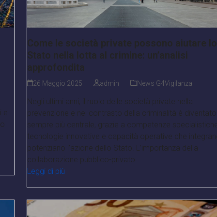
Come le società private possono aiutare lo
Stato nella lotta al crimine: un’analisi
approfondita
26 Maggio 2025
admin
News G4Vigilanza
Negli ultimi anni, il ruolo delle società private nella
i e
prevenzione e nel contrasto della criminalità è diventato
vo
sempre più centrale, grazie a competenze specialistiche
tecnologie innovative e capacità operative che integran
potenziano l’azione dello Stato. L’importanza della
collaborazione pubblico-privato…
Leggi di più