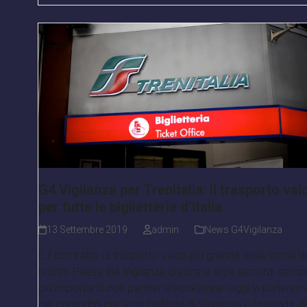
G4 Vigilanza per Trenitalia: il trasporto valo
per tutte le biglietterie d’Italia
13 Settembre 2019
admin
News G4Vigilanza
È il contratto di trasporto valori più grande della storia d
nostro Paese G4 Vigilanza cresce e sigla accordi semp
più importanti con partner d’eccezione: oggi vi parlere
del contratto che lega l’Istituto di Vigilanza e l’azienda di