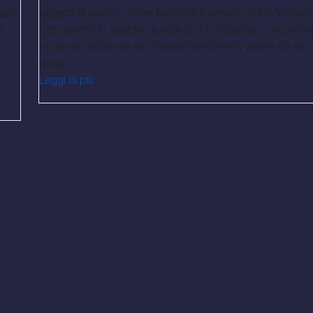
oggetti di valore: come funziona il servizio di G4 Vigilan
Cash
Ogni giorno le guardie giurate di G4 Vigilanza si muovon
a
territorio nazionale per trasportare beni di valore da un
luogo…
e
Leggi di più