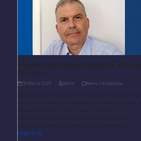
Il futuro della Vigilanza: Intervista al Dirett
Operativo
28 Marzo 2025
admin
News G4Vigilanza
Dopo dieci anni nell’Arma dei Carabinieri come referente
tecnico informatico per le indagini di polizia giudiziaria, 
laurea e numerosi master in Italia e Stati Uniti, il Dott.
Ognibene ha sviluppato una trentennale esperienza
nell’organizzazione di reparti operativi anticrimine, in…
Leggi di più