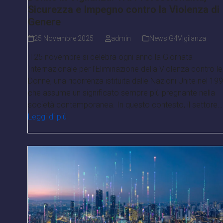
Sicurezza e Impegno contro la Violenza di
Genere
25 Novembre 2025
admin
News G4Vigilanza
Il 25 novembre si celebra ogni anno la Giornata
Internazionale per l'Eliminazione della Violenza contro le
Donne, una ricorrenza istituita dalle Nazioni Unite nel 19
che assume un significato sempre più pregnante nella
società contemporanea. In questo contesto, il settore…
Leggi di più