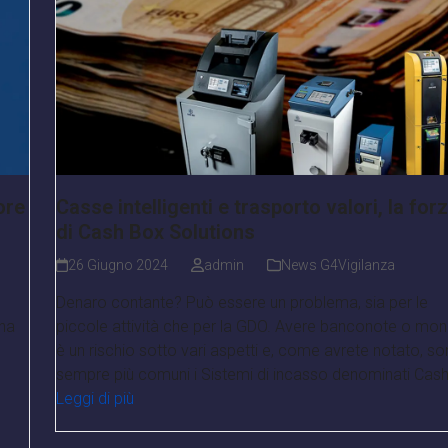
ore
Casse intelligenti e trasporto valori, la for
di Cash Box Solutions
26 Giugno 2024
admin
News G4Vigilanza
Denaro contante? Può essere un problema, sia per le
una
piccole attività che per la GDO. Avere banconote o mo
è un rischio sotto vari aspetti e, come avrete notato, s
sempre più comuni i Sistemi di incasso denominati Cash
Leggi di più