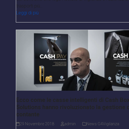
trasporti più…
Leggi di più
Ecco come le casse intelligenti di Cash Bo
Solutions hanno rivoluzionato la gestione 
contante
29 Novembre 2018
admin
News G4Vigilanza