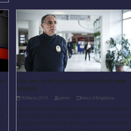
ri
I tre servizi di Vigilanza più richiesti dalle
aziende
18 Marzo 2019
admin
News G4Vigilanza
el
Abbiamo fatto una classifica dei servizi più richiesti dal
re
nostro settore dedicato al business. Ecco cosa ci chie
mo
di più gli imprenditori Ogni giorno e ogni notte oltre 350
uomini e donne si adoperano per garantire la sicurezza 