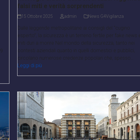
falsi miti e verità sorprendenti
15 Ottobre 2025
admin
News G4Vigilanza
Dalle leggende metropolitane ai consigli del “cugino
esperto”, la sicurezza è un terreno fertile per fake news 
miti duri a morire Nel mondo della sicurezza, tanto nei
contesti aziendali quanto in quelli domestici e pubblici,
99
circolano numerose credenze popolari che, spesso…
Leggi di più