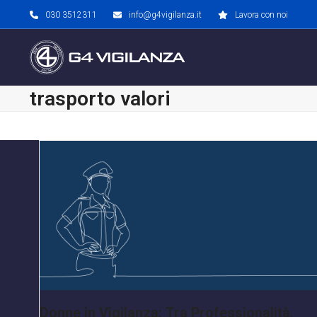
Skip
030 3512311
info@g4vigilanza.it
Lavora con noi
to
content
trasporto valori
Donne in Vigilanza: Tra Professionalità,